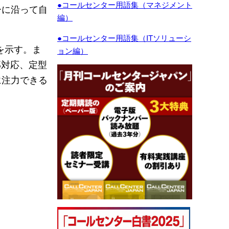
●コールセンター用語集（マネジメント
ーに沿って自
編）
●コールセンター用語集（ITソリューシ
プを示す。ま
ョン編）
部対応、定型
に注力できる