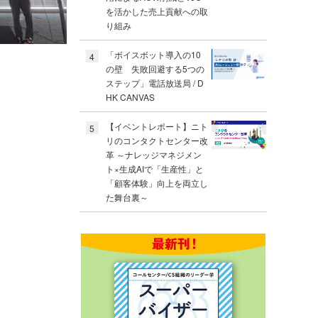
を活かした売上貢献への取
り組み
「ボイスボット導入の10
4
の壁 失敗回避する5つの
ステップ」電話放送局 / D
HK CANVAS
【イベントレポート】ニト
5
リのコンタクトセンター改
革 ～ナレッジマネジメン
ト×生成AIで「生産性」と
「顧客体験」向上を両立し
た舞台裏～