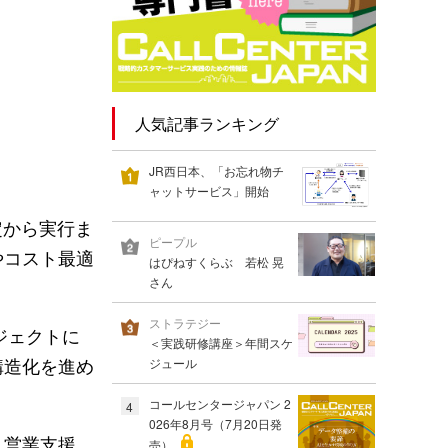
人気記事ランキング
JR西日本、「お忘れ物チ
ャットサービス」開始
定から実行ま
ピープル
やコスト最適
はぴねすくらぶ 若松 晃
さん
ストラテジー
ジェクトに
＜実践研修講座＞年間スケ
構造化を進め
ジュール
コールセンタージャパン 2
4
026年8月号（7月20日発
、営業支援、
売）