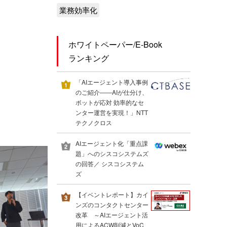
業務効率化
ホワイトペーパー/E-Book
ランキング
「AIエージェント導入事例
のご紹介――AIが仕分け、
ボットが応対 効率的なセ
ンター運営を実現！」NTT
テクノクロス
AIエージェント化「重点課
題」へのシスコシステムズ
の回答／ シスコシステム
ズ
【イベントレポート】カイ
ンズのコンタクトセンター
改革 ～AIエージェント活
用によるACW削減とVoC