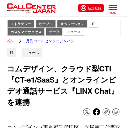
新規登録
ストラテジー
ピープル
オペレーション
IT
カスタマーサクセス
データ
ニュース
月刊コールセンタージャパン
IT
ニュース
コムデザイン、クラウド型CTI
『CT-e1/SaaS』とオンラインビ
デオ通話サービス『LINX Chat』
を連携
コムデザイン（東京都千代田区、寺尾憲二代表取