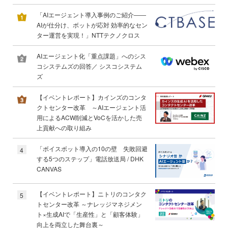
「AIエージェント導入事例のご紹介――
AIが仕分け、ボットが応対 効率的なセン
ター運営を実現！」NTTテクノクロス
AIエージェント化「重点課題」へのシス
コシステムズの回答／ シスコシステム
ズ
【イベントレポート】カインズのコンタ
クトセンター改革 ～AIエージェント活
用によるACW削減とVoCを活かした売
上貢献への取り組み
「ボイスボット導入の10の壁 失敗回避
4
する5つのステップ」電話放送局 / DHK
CANVAS
【イベントレポート】ニトリのコンタク
5
トセンター改革 ～ナレッジマネジメン
ト×生成AIで「生産性」と「顧客体験」
向上を両立した舞台裏～