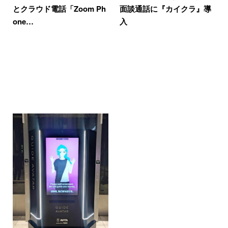
とクラウド電話「Zoom Ph
面談通話に『カイクラ』導
one…
入