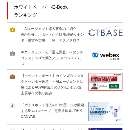
ホワイトペーパー/E-Book
ランキング
「AIエージェント導入事例のご紹介――
AIが仕分け、ボットが応対 効率的なセン
ター運営を実現！」NTTテクノクロス
AIエージェント化「重点課題」へのシス
コシステムズの回答／ シスコシステム
ズ
【イベントレポート】カインズのコンタ
クトセンター改革 ～AIエージェント活
用によるACW削減とVoCを活かした売
上貢献への取り組み
「ボイスボット導入の10の壁 失敗回避
4
する5つのステップ」電話放送局 / DHK
CANVAS