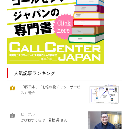
人気記事ランキング
JR西日本、「お忘れ物チャットサービ
ス」開始
ピープル
はぴねすくらぶ 若松 晃 さん