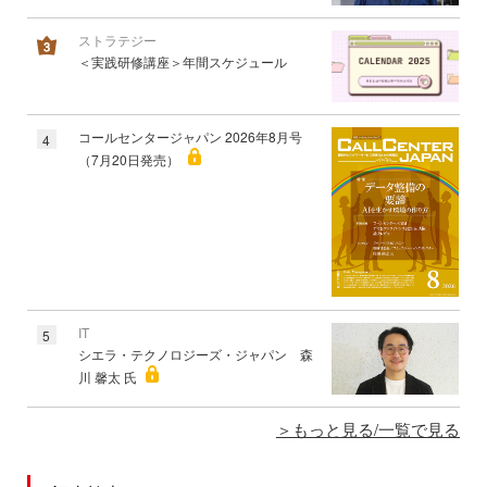
ストラテジー
＜実践研修講座＞年間スケジュール
コールセンタージャパン 2026年8月号
4
（7月20日発売）
IT
5
シエラ・テクノロジーズ・ジャパン 森
川 馨太 氏
もっと見る/一覧で見る