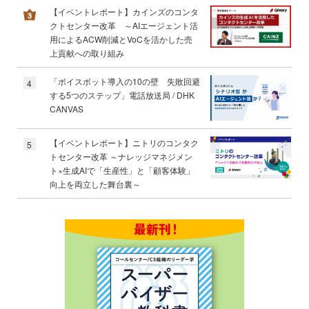
【イベントレポート】カインズのコンタ
クトセンター改革 ～AIエージェント活
用によるACW削減とVoCを活かした売
上貢献への取り組み
「ボイスボット導入の10の壁 失敗回避
4
する5つのステップ」電話放送局 / DHK
CANVAS
【イベントレポート】ニトリのコンタク
5
トセンター改革 ～ナレッジマネジメン
ト×生成AIで「生産性」と「顧客体験」
向上を両立した舞台裏～