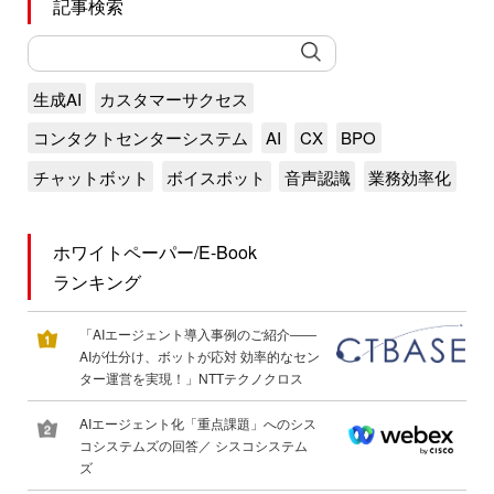
記事検索
生成AI
カスタマーサクセス
コンタクトセンターシステム
AI
CX
BPO
チャットボット
ボイスボット
音声認識
業務効率化
ホワイトペーパー/E-Book
ランキング
「AIエージェント導入事例のご紹介――
AIが仕分け、ボットが応対 効率的なセン
ター運営を実現！」NTTテクノクロス
AIエージェント化「重点課題」へのシス
コシステムズの回答／ シスコシステム
ズ