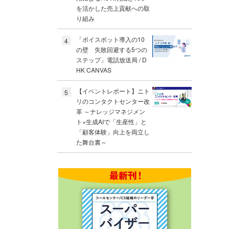
を活かした売上貢献への取
り組み
「ボイスボット導入の10
4
の壁 失敗回避する5つの
ステップ」電話放送局 / D
HK CANVAS
【イベントレポート】ニト
5
リのコンタクトセンター改
革 ～ナレッジマネジメン
ト×生成AIで「生産性」と
「顧客体験」向上を両立し
た舞台裏～