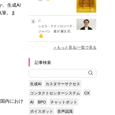
ほか、生成AI
執筆。ま
。
IT
5
シエラ・テクノロジーズ・
ジャパン 森川 馨太 氏
もっと見る/一覧で見る
記事検索
生成AI
カスタマーサクセス
コンタクトセンターシステム
CX
用の国内におけ
AI
BPO
チャットボット
ボイスボット
音声認識