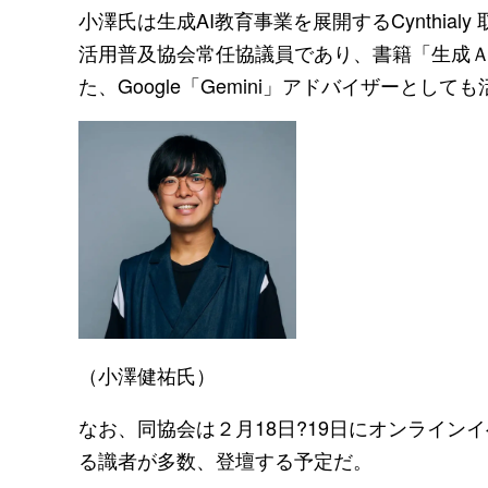
小澤氏は生成AI教育事業を展開するCynthialy 取締
活用普及協会常任協議員であり、書籍「生成ＡＩ
た、Google「Gemini」アドバイザーと
（小澤健祐氏）
なお、同協会は２月18日?19日にオンラインイベン
る識者が多数、登壇する予定だ。