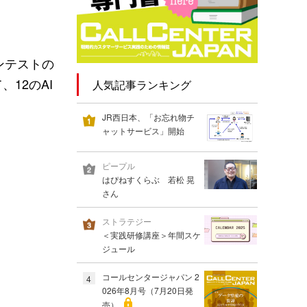
コンテストの
12のAI
人気記事ランキング
JR西日本、「お忘れ物チ
ャットサービス」開始
ピープル
はぴねすくらぶ 若松 晃
さん
ストラテジー
＜実践研修講座＞年間スケ
ジュール
コールセンタージャパン 2
4
026年8月号（7月20日発
売）