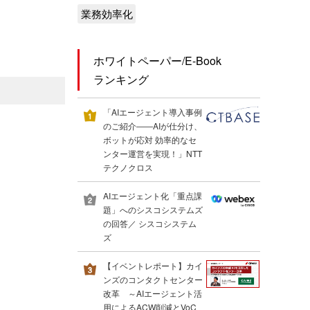
業務効率化
ホワイトペーパー/E-Book
ランキング
「AIエージェント導入事例
のご紹介――AIが仕分け、
ボットが応対 効率的なセ
ンター運営を実現！」NTT
テクノクロス
AIエージェント化「重点課
題」へのシスコシステムズ
の回答／ シスコシステム
ズ
【イベントレポート】カイ
ンズのコンタクトセンター
改革 ～AIエージェント活
用によるACW削減とVoC