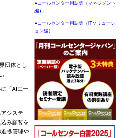
●コールセンター用語集（マネジメント
編）
●コールセンター用語集（ITソリューシ
ョン編）
業界団体とし
た。
に「AIエー
エアシステ
見込み顧客を
の進捗管理や