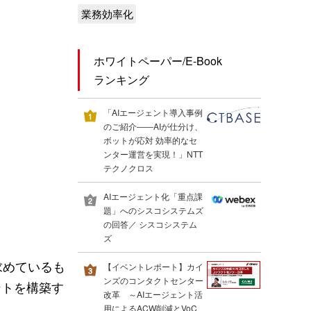
業務効率化
ホワイトペーパー/E-Book
ランキング
「AIエージェント導入事例
のご紹介――AIが仕分け、
ボットが応対 効率的なセ
ンター運営を実現！」NTT
テクノクロス
AIエージェント化「重点課
題」へのシスコシステムズ
の回答／ シスコシステム
ズ
求めているも
【イベントレポート】カイ
ンズのコンタクトセンター
ントを構築す
改革 ～AIエージェント活
用によるACW削減とVoC