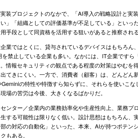
・実装プロジェクトのなかで、「AI導入の戦略設計と実
ない」「組織としての評価基準が不足している」といっ
活用手段として同資格を活用する狙いがあると推察され
大企業ではとくに、貸与されているデバイスはもちろん
）の利用を禁止している企業も多い。なかには、IT企業です
る。情報セキュリティの観点である程度の対策はやむを
は出てきにくい。一方で、消費者（顧客）は、どんどん
やGeminiの特性や特徴すら知らずに、それらを使いこ
い現場の苦労は今後、大きくなるばかりだ。
、センター／企業内の業務効率化や生産性向上、業務プ
発生する可能性は限りなく低い。設計思想はもちろん、
部の対応の自動化」といった、本来、AIが持つポテン
スクもある。