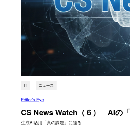
IT
ニュース
Editor's Eye
CS News Watch（６） A
生成AI活用「真の課題」に迫る