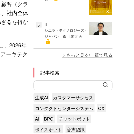
と顧客（クラ
も、社内全体
わざるを得な
IT
5
シエラ・テクノロジーズ・
ジャパン 森川 馨太 氏
し、2026年
・アーキテク
もっと見る/一覧で見る
記事検索
生成AI
カスタマーサクセス
コンタクトセンターシステム
CX
AI
BPO
チャットボット
ボイスボット
音声認識