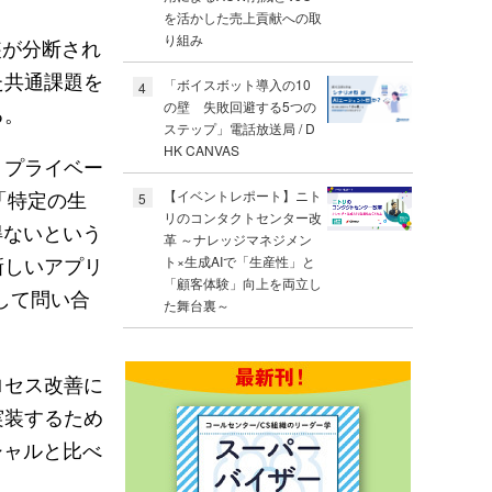
を活かした売上貢献への取
り組み
装が分断され
た共通課題を
「ボイスボット導入の10
4
の壁 失敗回避する5つの
る。
ステップ」電話放送局 / D
HK CANVAS
、プライベー
ら「特定の生
【イベントレポート】ニト
5
リのコンタクトセンター改
得ないという
革 ～ナレッジマネジメン
新しいアプリ
ト×生成AIで「生産性」と
「顧客体験」向上を両立し
なして問い合
た舞台裏～
ロセス改善に
実装するため
シャルと比べ