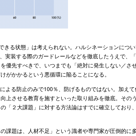
止できる状態」は考えられない。ハルシネーションにつ
）の進化と、実装する際のガードレールなどを徹底したうえで、
とを優先すべきで、いつまでも「絶対に発生しない／さ
だけがかかるという悪循環に陥ることになる。
ンによる防止のみで100％、防げるものではない。加え
を向上させる教育を施すといった取り組みを徹底。その
この「２大課題」に対する方法論はすでに確立しており
真の課題は、人材不足」という識者や専門家が圧倒的に