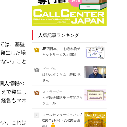
人気記事ランキング
いては、基盤
JR西日本、「お忘れ物チ
「発生した場
ャットサービス」開始
せない」こと
ピープル
はぴねすくらぶ 若松 晃
さん
て個人情報の
うえで発生し
ストラテジー
＜実践研修講座＞年間スケ
、経営もマネ
ジュール
コールセンタージャパン 2
4
026年8月号（7月20日発
多い。これは
売）