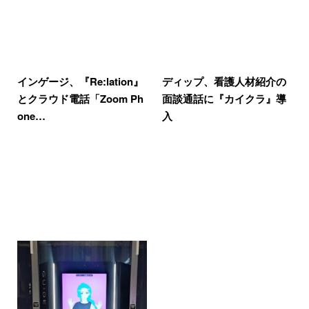
インゲージ、『Re:lation』
ディップ、看護人材紹介の
とクラウド電話「Zoom Ph
面談通話に『カイクラ』導
one…
入