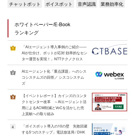
チャットボット
ボイスボット
音声認識
業務効率化
ホワイトペーパー/E-Book
ランキング
「AIエージェント導入事例のご紹介――
AIが仕分け、ボットが応対 効率的なセン
ター運営を実現！」NTTテクノクロス
AIエージェント化「重点課題」へのシス
コシステムズの回答／ シスコシステム
ズ
【イベントレポート】カインズのコンタ
クトセンター改革 ～AIエージェント活
用によるACW削減とVoCを活かした売
上貢献への取り組み
「ボイスボット導入の10の壁 失敗回避
4
する5つのステップ」電話放送局 / DHK