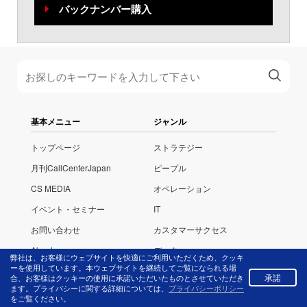
バックナンバー購入
基本メニュー
ジャンル
トップページ
ストラテジー
月刊CallCenterJapan
ピープル
CS MEDIA
オペレーション
イベント・セミナー
IT
お問い合わせ
カスタマーサクセス
About us
データ
弊社は、お客様にウェブサイトを快適にご利用いただくため、クッキ
ーを使用しています。本ウェブサイトを継続してご覧になられる場
ニュース
承諾
合、お客様はクッキーの使用に承諾いただいたものとさせていただき
ます。プライバシーに関する詳細については、
プライバシーポリシー
をご覧ください。
特設ページ