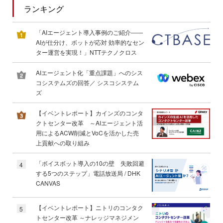
ランキング
「AIエージェント導入事例のご紹介――
AIが仕分け、ボットが応対 効率的なセン
ター運営を実現！」NTTテクノクロス
AIエージェント化「重点課題」へのシス
コシステムズの回答／ シスコシステム
ズ
【イベントレポート】カインズのコンタ
クトセンター改革 ～AIエージェント活
用によるACW削減とVoCを活かした売
上貢献への取り組み
「ボイスボット導入の10の壁 失敗回避
4
する5つのステップ」電話放送局 / DHK
CANVAS
【イベントレポート】ニトリのコンタク
5
トセンター改革 ～ナレッジマネジメン