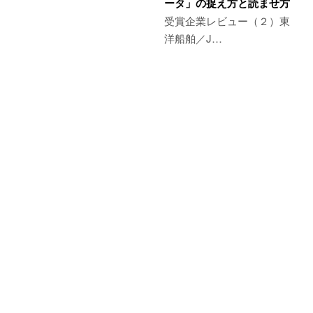
ータ」の捉え方と読ませ方
受賞企業レビュー（２）東
洋船舶／J…