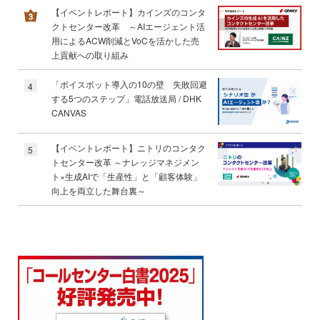
【イベントレポート】カインズのコンタ
クトセンター改革 ～AIエージェント活
用によるACW削減とVoCを活かした売
上貢献への取り組み
「ボイスボット導入の10の壁 失敗回避
4
する5つのステップ」電話放送局 / DHK
CANVAS
【イベントレポート】ニトリのコンタク
5
トセンター改革 ～ナレッジマネジメン
ト×生成AIで「生産性」と「顧客体験」
向上を両立した舞台裏～