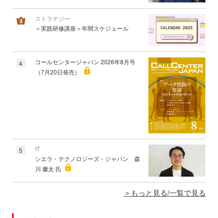
ストラテジー
＜実践研修講座＞年間スケジュール
コールセンタージャパン 2026年8月号
4
（7月20日発売）
IT
5
シエラ・テクノロジーズ・ジャパン 森
川 馨太 氏
もっと見る/一覧で見る