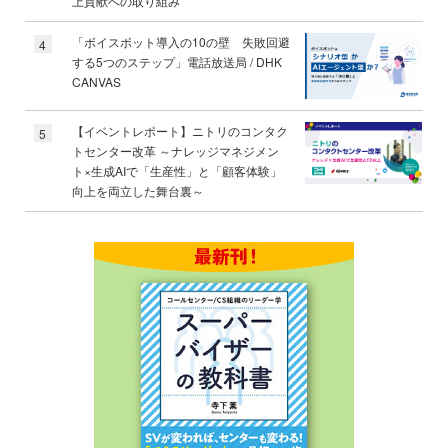
上貢献への取り組み
「ボイスボット導入の10の壁 失敗回避
4
する5つのステップ」電話放送局 / DHK
CANVAS
【イベントレポート】ニトリのコンタク
5
トセンター改革 ～ナレッジマネジメン
ト×生成AIで「生産性」と「顧客体験」
向上を両立した舞台裏～