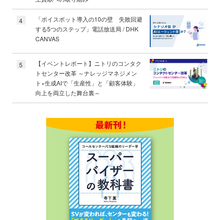
「ボイスボット導入の10の壁 失敗回避
4
する5つのステップ」電話放送局 / DHK
CANVAS
【イベントレポート】ニトリのコンタク
5
トセンター改革 ～ナレッジマネジメン
ト×生成AIで「生産性」と「顧客体験」
向上を両立した舞台裏～