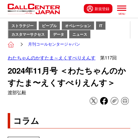
新規登録
ストラテジー
ピープル
オペレーション
IT
カスタマーサクセス
データ
ニュース
月刊コールセンタージャパン
わたちゃんのかすたま～えくすぺりえんす
第117回
2024年11月号 ＜わたちゃんのか
すたま〜えくすぺりえんす＞
渡部弘毅
コラム