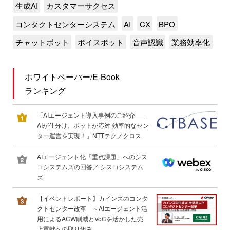
生成AI
カスタマーサクセス
コンタクトセンターシステム
AI
CX
BPO
チャットボット
ボイスボット
音声認識
業務効率化
ホワイトペーパー/E-Book
ランキング
「AIエージェント導入事例のご紹介――
AIが仕分け、ボットが応対 効率的なセン
ター運営を実現！」NTTテクノクロス
AIエージェント化「重点課題」へのシス
コシステムズの回答／ シスコシステム
ズ
【イベントレポート】カインズのコンタ
クトセンター改革 ～AIエージェント活
用によるACW削減とVoCを活かした売
上貢献への取り組み