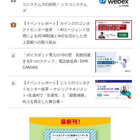
コシステムズの回答／ シスコシステム
ズ
【イベントレポート】カインズのコンタ
クトセンター改革 ～AIエージェント活
用によるACW削減とVoCを活かした売
上貢献への取り組み
「ボイスボット導入の10の壁 失敗回避
4
する5つのステップ」電話放送局 / DHK
CANVAS
【イベントレポート】ニトリのコンタク
5
トセンター改革 ～ナレッジマネジメン
ト×生成AIで「生産性」と「顧客体験」
向上を両立した舞台裏～