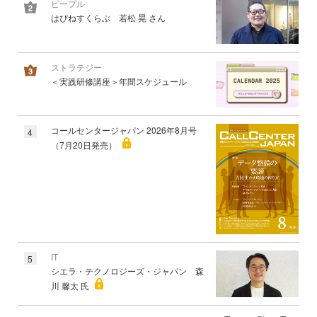
ピープル
はぴねすくらぶ 若松 晃 さん
ストラテジー
＜実践研修講座＞年間スケジュール
コールセンタージャパン 2026年8月号
4
（7月20日発売）
IT
5
シエラ・テクノロジーズ・ジャパン 森
川 馨太 氏