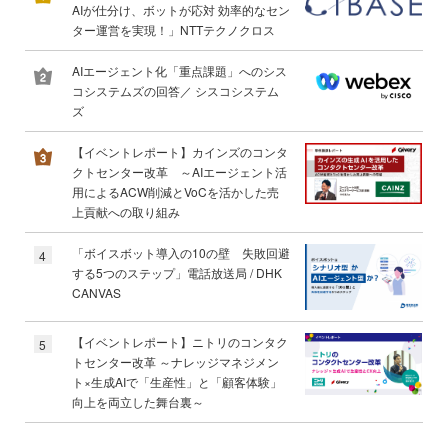
AIが仕分け、ボットが応対 効率的なセン
ター運営を実現！」NTTテクノクロス
AIエージェント化「重点課題」へのシス
コシステムズの回答／ シスコシステム
ズ
【イベントレポート】カインズのコンタ
クトセンター改革 ～AIエージェント活
用によるACW削減とVoCを活かした売
上貢献への取り組み
「ボイスボット導入の10の壁 失敗回避
4
する5つのステップ」電話放送局 / DHK
CANVAS
【イベントレポート】ニトリのコンタク
5
トセンター改革 ～ナレッジマネジメン
ト×生成AIで「生産性」と「顧客体験」
向上を両立した舞台裏～