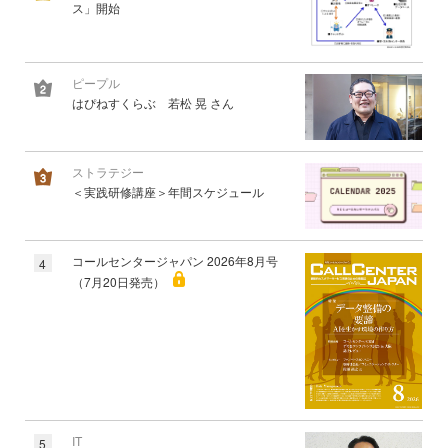
ス」開始
ピープル
はぴねすくらぶ 若松 晃 さん
ストラテジー
＜実践研修講座＞年間スケジュール
コールセンタージャパン 2026年8月号
4
（7月20日発売）
IT
5