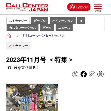
新規登録
ストラテジー
ピープル
オペレーション
IT
カスタマーサクセス
データ
ニュース
月刊コールセンタージャパン
ストラテジー
2023年11月号 ＜特集＞
採用難を乗り切る！