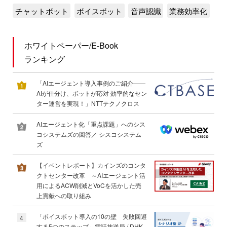
チャットボット
ボイスボット
音声認識
業務効率化
ホワイトペーパー/E-Book
ランキング
「AIエージェント導入事例のご紹介――
AIが仕分け、ボットが応対 効率的なセン
ター運営を実現！」NTTテクノクロス
AIエージェント化「重点課題」へのシス
コシステムズの回答／ シスコシステム
ズ
【イベントレポート】カインズのコンタ
クトセンター改革 ～AIエージェント活
用によるACW削減とVoCを活かした売
上貢献への取り組み
「ボイスボット導入の10の壁 失敗回避
4
する5つのステップ」電話放送局 / DHK