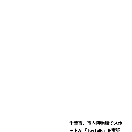
千葉市、市内博物館でスポ
ットAI『ToyTalk』を実証