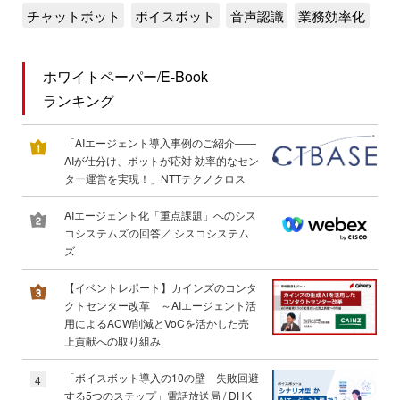
チャットボット
ボイスボット
音声認識
業務効率化
ホワイトペーパー/E-Book
ランキング
「AIエージェント導入事例のご紹介――
AIが仕分け、ボットが応対 効率的なセン
ター運営を実現！」NTTテクノクロス
AIエージェント化「重点課題」へのシス
コシステムズの回答／ シスコシステム
ズ
【イベントレポート】カインズのコンタ
クトセンター改革 ～AIエージェント活
用によるACW削減とVoCを活かした売
上貢献への取り組み
「ボイスボット導入の10の壁 失敗回避
4
する5つのステップ」電話放送局 / DHK