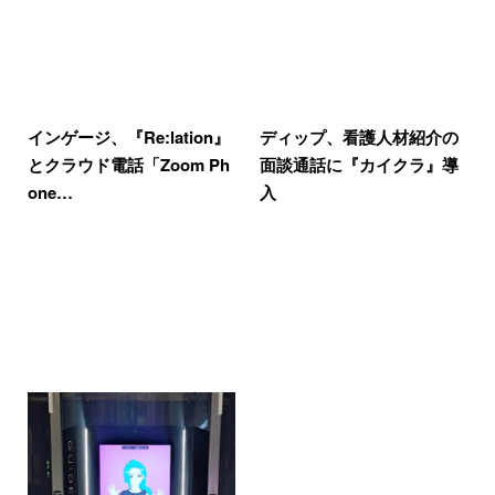
インゲージ、『Re:lation』
ディップ、看護人材紹介の
とクラウド電話「Zoom Ph
面談通話に『カイクラ』導
one…
入