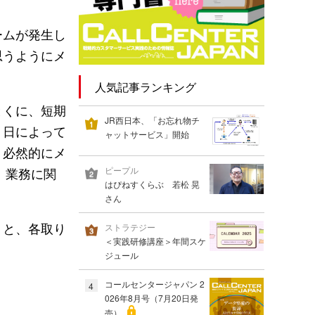
ームが発生し
思うようにメ
人気記事ランキング
とくに、短期
JR西日本、「お忘れ物チ
、日によって
ャットサービス」開始
、必然的にメ
、業務に関
ピープル
はぴねすくらぶ 若松 晃
さん
」と、各取り
ストラテジー
＜実践研修講座＞年間スケ
ジュール
コールセンタージャパン 2
4
026年8月号（7月20日発
売）