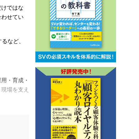
だけではな
合わせてい
するなど、
採用・育成・
々現場を支え