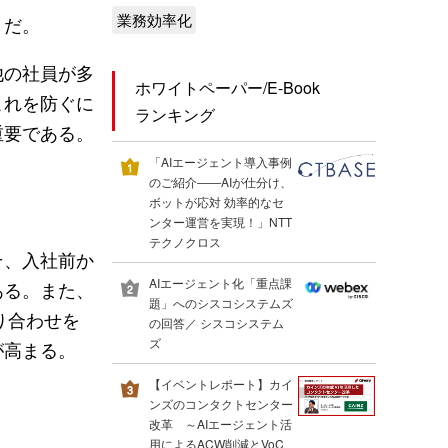
業務効率化
」だ。
他の社員が多
ホワイトペーパー/E-Book
これを防ぐに
ランキング
重要である。
「AIエージェント導入事例
のご紹介――AIが仕分け、
ボットが応対 効率的なセ
ンター運営を実現！」NTT
テクノクロス
そ、入社前か
AIエージェント化「重点課
ある。また、
題」へのシスコシステムズ
り合わせを
の回答／ シスコシステム
ズ
が高まる。
【イベントレポート】カイ
ンズのコンタクトセンター
改革 ～AIエージェント活
用によるACW削減とVoC