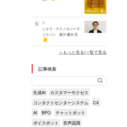
IT
5
シエラ・テクノロジーズ・
ジャパン 森川 馨太 氏
もっと見る/一覧で見る
記事検索
生成AI
カスタマーサクセス
コンタクトセンターシステム
CX
AI
BPO
チャットボット
ボイスボット
音声認識