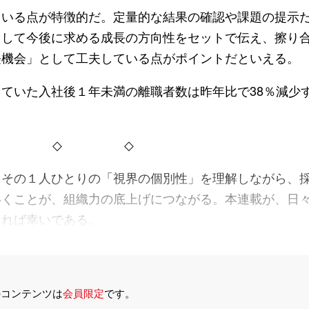
いる点が特徴的だ。定量的な結果の確認や課題の提示
として今後に求める成長の方向性をセットで伝え、擦り
長機会」として工夫している点がポイントだといえる。
ていた入社後１年未満の離職者数は昨年比で38％減少
◇
◇
その１人ひとりの「視界の個別性」を理解しながら、
いくことが、組織力の底上げにつながる。本連載が、日
なれば幸いである。
のコンテンツは
会員限定
です。