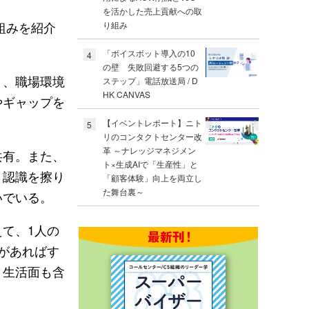
を活かした売上貢献への取
組みを紹介
り組み
「ボイスボット導入の10
4
の壁 失敗回避する5つの
り、職場環境
ステップ」電話放送局 / D
HK CANVAS
やギャップを
【イベントレポート】ニト
5
リのコンタクトセンター改
革 ～ナレッジマネジメン
共有。また、
ト×生成AIで「生産性」と
、認識を擦り
「顧客体験」向上を両立し
た舞台裏～
いでいる。
て、1人の
があればす
、生活面も含