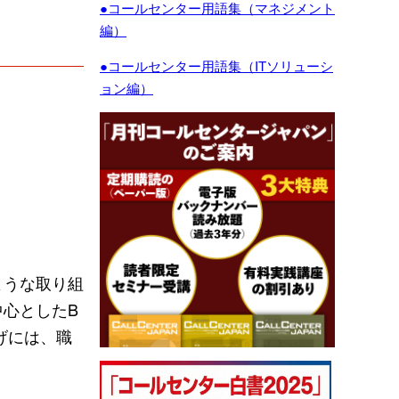
●コールセンター用語集（マネジメント
編）
●コールセンター用語集（ITソリューシ
ョン編）
ような取り組
心としたB
上げには、職