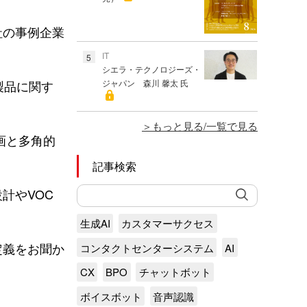
社の事例企業
IT
5
シエラ・テクノロジーズ・
製品に関す
ジャパン 森川 馨太 氏
もっと見る/一覧で見る
画と多角的
記事検索
計やVOC
生成AI
カスタマーサクセス
定義をお聞か
コンタクトセンターシステム
AI
CX
BPO
チャットボット
ボイスボット
音声認識