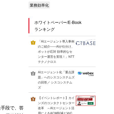
業務効率化
ホワイトペーパー/E-Book
ランキング
「AIエージェント導入事例
のご紹介――AIが仕分け、
ボットが応対 効率的なセ
ンター運営を実現！」NTT
テクノクロス
AIエージェント化「重点課
題」へのシスコシステムズ
の回答／ シスコシステム
ズ
【イベントレポート】カイ
ンズのコンタクトセンター
決手段で、答
改革 ～AIエージェント活
用によるACW削減とVoC