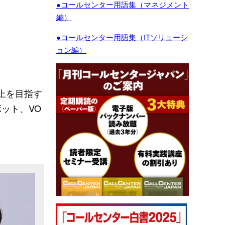
●コールセンター用語集（マネジメント
編）
●コールセンター用語集（ITソリューシ
ョン編）
上を目指す
ット、VO