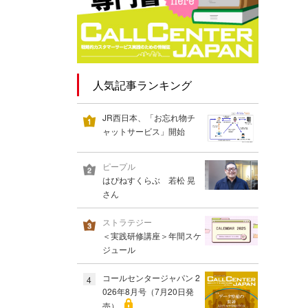
人気記事ランキング
JR西日本、「お忘れ物チ
ャットサービス」開始
ピープル
はぴねすくらぶ 若松 晃
さん
ストラテジー
＜実践研修講座＞年間スケ
ジュール
コールセンタージャパン 2
4
026年8月号（7月20日発
売）