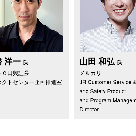
橋 洋一
山田 和弘
氏
氏
ＢＣ日興証券
メルカリ
タクトセンター企画推進室
JR Customer Service &
and Safety Product
and Program Managem
Director