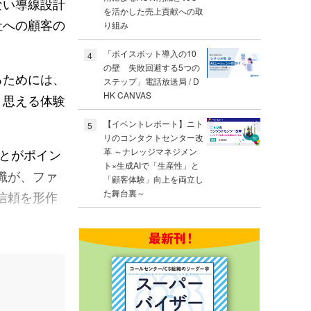
ない導線設計
を活かした売上貢献への取
社への顧客の
り組み
「ボイスボット導入の10
4
の壁 失敗回避する5つの
るためには、
ステップ」電話放送局 / D
HK CANVAS
と思える体験
【イベントレポート】ニト
5
リのコンタクトセンター改
とがポイン
革 ～ナレッジマネジメン
ト×生成AIで「生産性」と
識が、ファ
「顧客体験」向上を両立し
た舞台裏～
信頼を形作