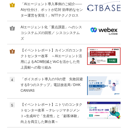
「AIエージェント導入事例のご紹介――
AIが仕分け、ボットが応対 効率的なセン
ター運営を実現！」NTTテクノクロス
AIエージェント化「重点課題」へのシス
コシステムズの回答／ シスコシステム
ズ
【イベントレポート】カインズのコンタ
クトセンター改革 ～AIエージェント活
用によるACW削減とVoCを活かした売
上貢献への取り組み
「ボイスボット導入の10の壁 失敗回避
4
する5つのステップ」電話放送局 / DHK
CANVAS
【イベントレポート】ニトリのコンタク
5
トセンター改革 ～ナレッジマネジメン
ト×生成AIで「生産性」と「顧客体験」
向上を両立した舞台裏～