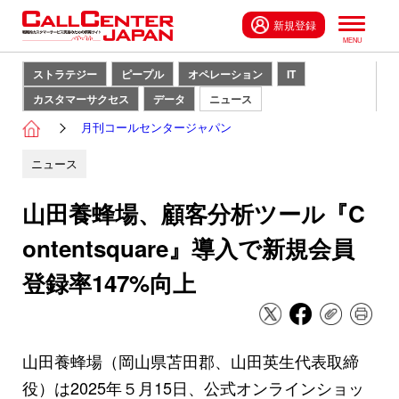
新規登録
ストラテジー
ピープル
オペレーション
IT
カスタマーサクセス
データ
ニュース
月刊コールセンタージャパン
ニュース
山田養蜂場、顧客分析ツール『C
ontentsquare』導入で新規会員
登録率147%向上
山田養蜂場（岡山県苫田郡、山田英生代表取締
役）は2025年５月15日、公式オンラインショッ