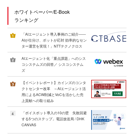
ホワイトペーパー/E-Book
ランキング
「AIエージェント導入事例のご紹介――
AIが仕分け、ボットが応対 効率的なセン
ター運営を実現！」NTTテクノクロス
AIエージェント化「重点課題」へのシス
コシステムズの回答／ シスコシステム
ズ
【イベントレポート】カインズのコンタ
クトセンター改革 ～AIエージェント活
用によるACW削減とVoCを活かした売
上貢献への取り組み
「ボイスボット導入の10の壁 失敗回避
4
する5つのステップ」電話放送局 / DHK
CANVAS