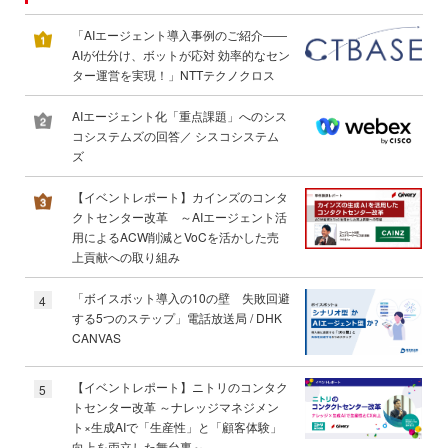
「AIエージェント導入事例のご紹介――
AIが仕分け、ボットが応対 効率的なセン
ター運営を実現！」NTTテクノクロス
AIエージェント化「重点課題」へのシス
コシステムズの回答／ シスコシステム
ズ
【イベントレポート】カインズのコンタ
クトセンター改革 ～AIエージェント活
用によるACW削減とVoCを活かした売
上貢献への取り組み
「ボイスボット導入の10の壁 失敗回避
4
する5つのステップ」電話放送局 / DHK
CANVAS
【イベントレポート】ニトリのコンタク
5
トセンター改革 ～ナレッジマネジメン
ト×生成AIで「生産性」と「顧客体験」
向上を両立した舞台裏～