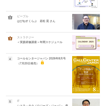
ピープル
はぴねすくらぶ 若松 晃 さん
ストラテジー
＜実践研修講座＞年間スケジュール
コールセンタージャパン 2026年8月号
4
（7月20日発売）
IT
5
シエラ・テクノロジーズ・ジャパン 森