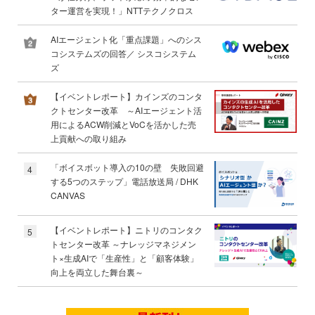
ター運営を実現！」NTTテクノクロス
AIエージェント化「重点課題」へのシス
コシステムズの回答／ シスコシステム
ズ
【イベントレポート】カインズのコンタ
クトセンター改革 ～AIエージェント活
用によるACW削減とVoCを活かした売
上貢献への取り組み
「ボイスボット導入の10の壁 失敗回避
4
する5つのステップ」電話放送局 / DHK
CANVAS
【イベントレポート】ニトリのコンタク
5
トセンター改革 ～ナレッジマネジメン
ト×生成AIで「生産性」と「顧客体験」
向上を両立した舞台裏～