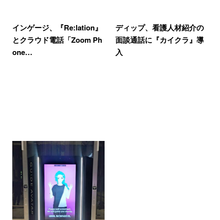
インゲージ、『Re:lation』
ディップ、看護人材紹介の
とクラウド電話「Zoom Ph
面談通話に『カイクラ』導
one…
入