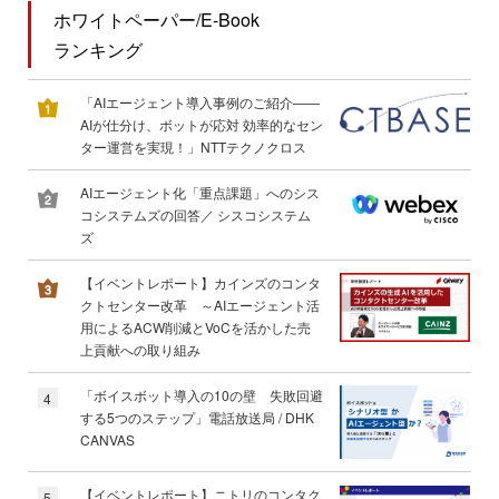
ホワイトペーパー/E-Book
ランキング
「AIエージェント導入事例のご紹介――
AIが仕分け、ボットが応対 効率的なセン
ター運営を実現！」NTTテクノクロス
AIエージェント化「重点課題」へのシス
コシステムズの回答／ シスコシステム
ズ
【イベントレポート】カインズのコンタ
クトセンター改革 ～AIエージェント活
用によるACW削減とVoCを活かした売
上貢献への取り組み
「ボイスボット導入の10の壁 失敗回避
4
する5つのステップ」電話放送局 / DHK
CANVAS
【イベントレポート】ニトリのコンタク
5