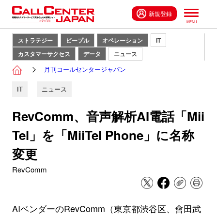
新規登録
ストラテジー
ピープル
オペレーション
IT
カスタマーサクセス
データ
ニュース
月刊コールセンタージャパン
IT
ニュース
RevComm、音声解析AI電話「Mii
Tel」を「MiiTel Phone」に名称
変更
RevComm
AIベンダーのRevComm（東京都渋谷区、會田武