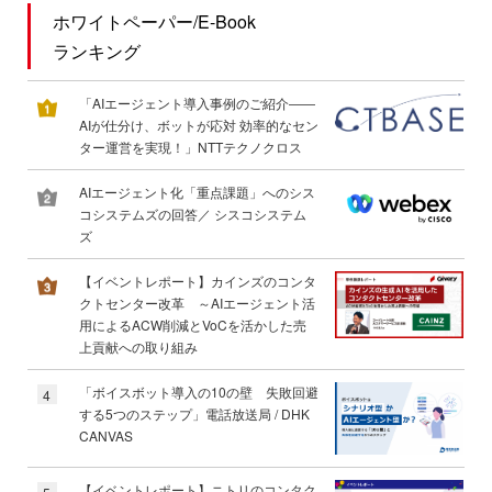
ホワイトペーパー/E-Book
ランキング
「AIエージェント導入事例のご紹介――
AIが仕分け、ボットが応対 効率的なセン
ター運営を実現！」NTTテクノクロス
AIエージェント化「重点課題」へのシス
コシステムズの回答／ シスコシステム
ズ
【イベントレポート】カインズのコンタ
クトセンター改革 ～AIエージェント活
用によるACW削減とVoCを活かした売
上貢献への取り組み
「ボイスボット導入の10の壁 失敗回避
4
する5つのステップ」電話放送局 / DHK
CANVAS
【イベントレポート】ニトリのコンタク