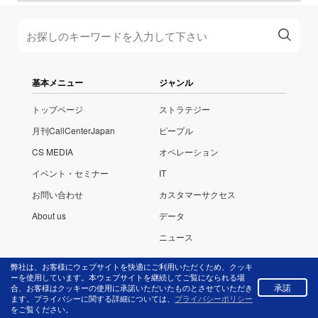
基本メニュー
ジャンル
トップページ
ストラテジー
月刊CallCenterJapan
ピープル
CS MEDIA
オペレーション
イベント・セミナー
IT
お問い合わせ
カスタマーサクセス
About us
データ
ニュース
弊社は、お客様にウェブサイトを快適にご利用いただくため、クッキ
特設ページ
ーを使用しています。本ウェブサイトを継続してご覧になられる場
承諾
合、お客様はクッキーの使用に承諾いただいたものとさせていただき
コールセンタージャパン
ます。プライバシーに関する詳細については、
プライバシーポリシー
をご覧ください。