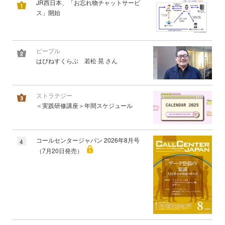
JR西日本、「お忘れ物チャットサービ
ス」開始
ピープル
はぴねすくらぶ 若松 晃 さん
ストラテジー
＜実践研修講座＞年間スケジュール
コールセンタージャパン 2026年8月号
4
（7月20日発売）