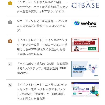
「AIエージェント導入事例のご紹介――
AIが仕分け、ボットが応対 効率的なセン
ター運営を実現！」NTTテクノクロス
AIエージェント化「重点課題」へのシス
コシステムズの回答／ シスコシステム
ズ
【イベントレポート】カインズのコンタ
クトセンター改革 ～AIエージェント活
用によるACW削減とVoCを活かした売
上貢献への取り組み
「ボイスボット導入の10の壁 失敗回避
4
する5つのステップ」電話放送局 / DHK
CANVAS
【イベントレポート】ニトリのコンタク
5
トセンター改革 ～ナレッジマネジメン
ト×生成AIで「生産性」と「顧客体験」
向上を両立した舞台裏～