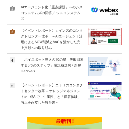
AIエージェント化「重点課題」へのシス
コシステムズの回答／ シスコシステム
ズ
【イベントレポート】カインズのコンタ
クトセンター改革 ～AIエージェント活
用によるACW削減とVoCを活かした売
上貢献への取り組み
「ボイスボット導入の10の壁 失敗回避
4
する5つのステップ」電話放送局 / DHK
CANVAS
【イベントレポート】ニトリのコンタク
5
トセンター改革 ～ナレッジマネジメン
ト×生成AIで「生産性」と「顧客体験」
向上を両立した舞台裏～