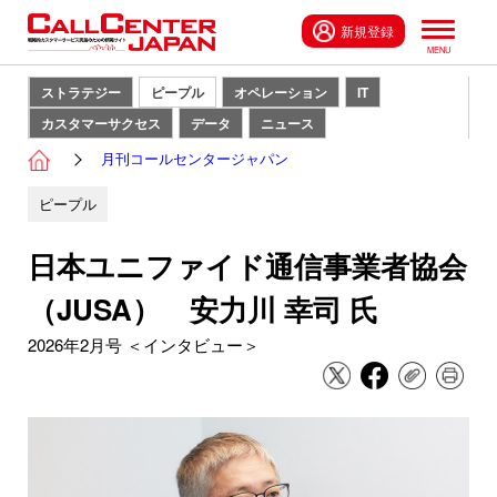
新規登録
ストラテジー
ピープル
オペレーション
IT
カスタマーサクセス
データ
ニュース
月刊コールセンタージャパン
ピープル
日本ユニファイド通信事業者協会
（JUSA） 安力川 幸司 氏
2026年2月号 ＜インタビュー＞