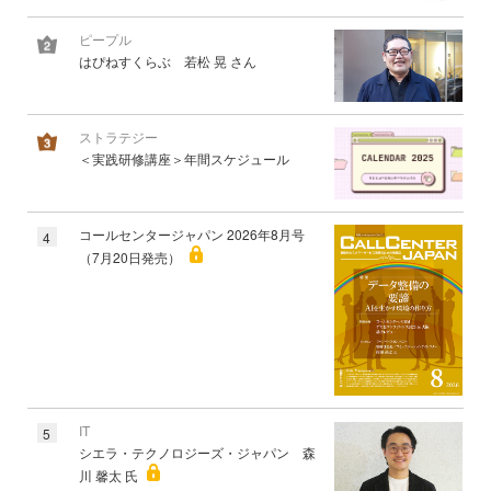
ピープル
はぴねすくらぶ 若松 晃 さん
ストラテジー
＜実践研修講座＞年間スケジュール
コールセンタージャパン 2026年8月号
4
（7月20日発売）
IT
5
シエラ・テクノロジーズ・ジャパン 森
川 馨太 氏