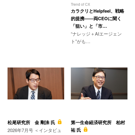
Trend of CX
カラクリとHelpfeel、戦略
的提携――両CEOに聞く
「狙い」と「市…
“ナレッジ＋AIエージェン
ト”がも…
松尾研究所 金 剛洙 氏
第一生命経済研究所 柏村
祐 氏
2026年7月号 ＜インタビュ