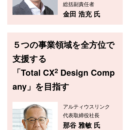
総括副責任者
金田 浩充 氏
５つの事業領域を全方位で
支援する
2
「Total CX
Design Comp
any」を目指す
アルティウスリンク
代表取締役社長
那谷 雅敏 氏