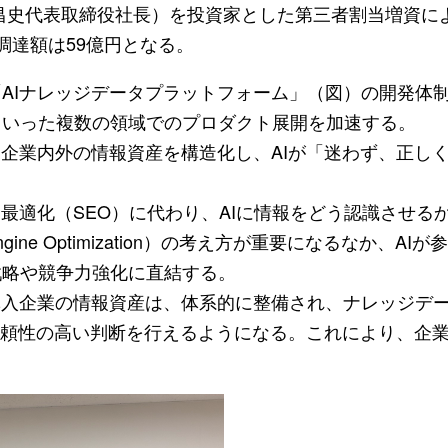
昌史代表取締役社長）を投資家とした第三者割当増資に
調達額は59億円となる。
AIナレッジデータプラットフォーム」（図）の開発体
といった複数の領域でのプロダクト展開を加速する。
企業内外の情報資産を構造化し、AIが「迷わず、正し
最適化（SEO）に代わり、AIに情報をどう認識させる
ive Engine Optimization）の考え方が重要になるなか、A
戦略や競争力強化に直結する。
導入企業の情報資産は、体系的に整備され、ナレッジデ
で信頼性の高い判断を行えるようになる。これにより、企