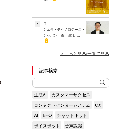
IT
5
シエラ・テクノロジーズ・
ジャパン 森川 馨太 氏
もっと見る/一覧で見る
記事検索
生成AI
カスタマーサクセス
コンタクトセンターシステム
CX
AI
BPO
チャットボット
ボイスボット
音声認識