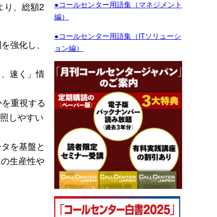
●コールセンター用語集（マネジメント
より、総額2
編）
●コールセンター用語集（ITソリューシ
制を強化し、
ョン編）
く、速く」情
かを重視する
Iが参照しやすい
ータを基盤と
業の生産性や