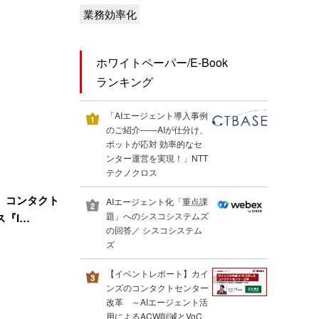
業務効率化
ホワイトペーパー/E-Book
ランキング
「AIエージェント導入事例
のご紹介――AIが仕分け、
ボットが応対 効率的なセ
ンター運営を実現！」NTT
テクノクロス
、コンタクト
AIエージェント化「重点課
題」へのシスコシステムズ
『I…
の回答／ シスコシステム
ズ
【イベントレポート】カイ
ンズのコンタクトセンター
改革 ～AIエージェント活
用によるACW削減とVoC