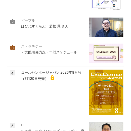
ピープル
はぴねすくらぶ 若松 晃 さん
ストラテジー
＜実践研修講座＞年間スケジュール
コールセンタージャパン 2026年8月号
4
（7月20日発売）
IT
5
シエラ・テクノロジーズ・ジャパン 森