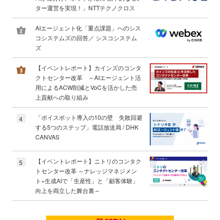
ター運営を実現！」NTTテクノクロス
AIエージェント化「重点課題」へのシス
コシステムズの回答／ シスコシステム
ズ
【イベントレポート】カインズのコンタ
クトセンター改革 ～AIエージェント活
用によるACW削減とVoCを活かした売
上貢献への取り組み
「ボイスボット導入の10の壁 失敗回避
4
する5つのステップ」電話放送局 / DHK
CANVAS
【イベントレポート】ニトリのコンタク
5
トセンター改革 ～ナレッジマネジメン
ト×生成AIで「生産性」と「顧客体験」
向上を両立した舞台裏～