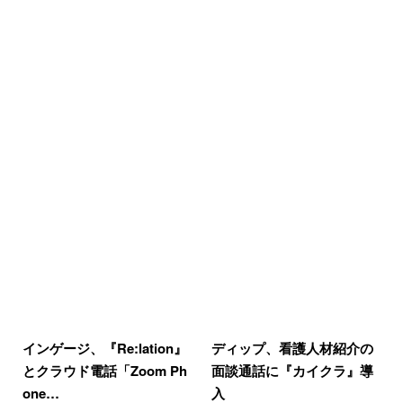
インゲージ、『Re:lation』
ディップ、看護人材紹介の
とクラウド電話「Zoom Ph
面談通話に『カイクラ』導
one…
入