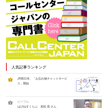
人気記事ランキング
JR西日本、「お忘れ物チャットサービ
ス」開始
ピープル
はぴねすくらぶ 若松 晃 さん