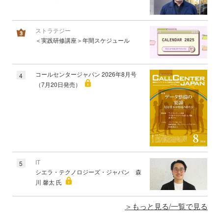
ストラテジー
＜実践研修講座＞年間スケジュール
コールセンタージャパン 2026年8月号
4
（7月20日発売）
IT
5
シエラ・テクノロジーズ・ジャパン 森
川 馨太 氏
もっと見る/一覧で見る