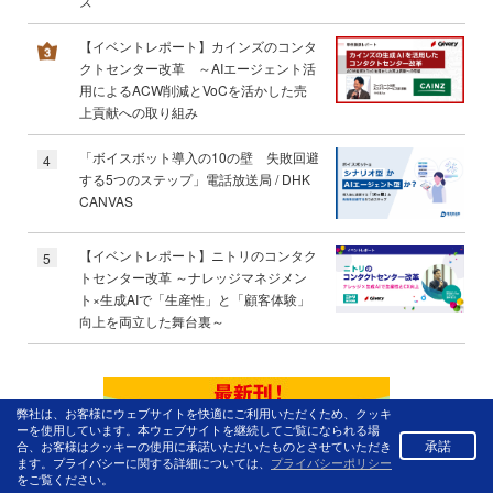
ズ
【イベントレポート】カインズのコンタ
クトセンター改革 ～AIエージェント活
用によるACW削減とVoCを活かした売
上貢献への取り組み
「ボイスボット導入の10の壁 失敗回避
4
する5つのステップ」電話放送局 / DHK
CANVAS
【イベントレポート】ニトリのコンタク
5
トセンター改革 ～ナレッジマネジメン
ト×生成AIで「生産性」と「顧客体験」
向上を両立した舞台裏～
弊社は、お客様にウェブサイトを快適にご利用いただくため、クッキ
ーを使用しています。本ウェブサイトを継続してご覧になられる場
承諾
合、お客様はクッキーの使用に承諾いただいたものとさせていただき
ます。プライバシーに関する詳細については、
プライバシーポリシー
をご覧ください。