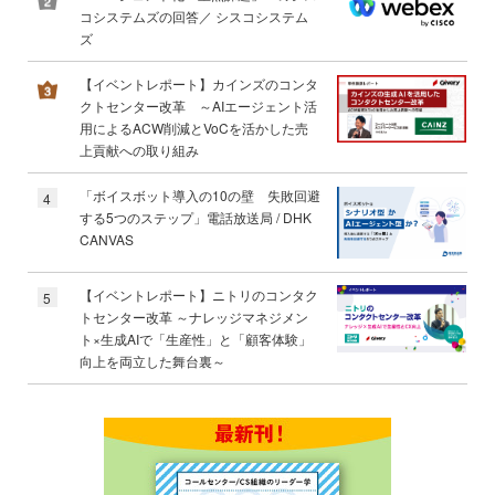
コシステムズの回答／ シスコシステム
ズ
【イベントレポート】カインズのコンタ
クトセンター改革 ～AIエージェント活
用によるACW削減とVoCを活かした売
上貢献への取り組み
「ボイスボット導入の10の壁 失敗回避
4
する5つのステップ」電話放送局 / DHK
CANVAS
【イベントレポート】ニトリのコンタク
5
トセンター改革 ～ナレッジマネジメン
ト×生成AIで「生産性」と「顧客体験」
向上を両立した舞台裏～