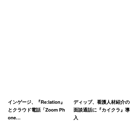
インゲージ、『Re:lation』
ディップ、看護人材紹介の
とクラウド電話「Zoom Ph
面談通話に『カイクラ』導
one…
入