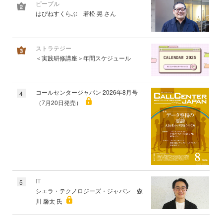
ピープル
はぴねすくらぶ 若松 晃 さん
ストラテジー
＜実践研修講座＞年間スケジュール
コールセンタージャパン 2026年8月号
4
（7月20日発売）
IT
5
シエラ・テクノロジーズ・ジャパン 森
川 馨太 氏