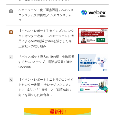
AIエージェント化「重点課題」へのシス
コシステムズの回答／ シスコシステム
ズ
【イベントレポート】カインズのコンタ
クトセンター改革 ～AIエージェント活
用によるACW削減とVoCを活かした売
上貢献への取り組み
「ボイスボット導入の10の壁 失敗回避
4
する5つのステップ」電話放送局 / DHK
CANVAS
【イベントレポート】ニトリのコンタク
5
トセンター改革 ～ナレッジマネジメン
ト×生成AIで「生産性」と「顧客体験」
向上を両立した舞台裏～