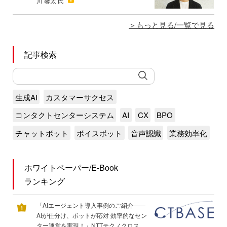
川 馨太 氏
もっと見る/一覧で見る
記事検索
生成AI
カスタマーサクセス
コンタクトセンターシステム
AI
CX
BPO
チャットボット
ボイスボット
音声認識
業務効率化
ホワイトペーパー/E-Book
ランキング
「AIエージェント導入事例のご紹介――
AIが仕分け、ボットが応対 効率的なセン
ター運営を実現！」NTTテクノクロス