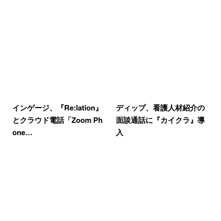
インゲージ、『Re:lation』
ディップ、看護人材紹介の
とクラウド電話「Zoom Ph
面談通話に『カイクラ』導
one…
入