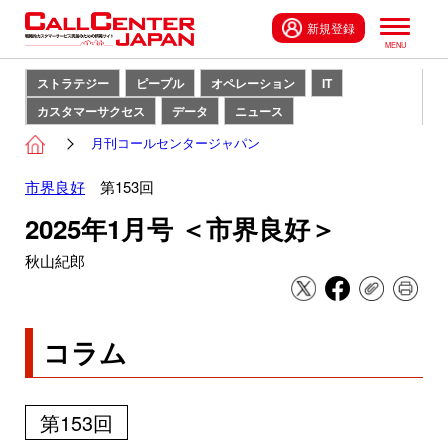
新規登録
ストラテジー
ピープル
オペレーション
IT
カスタマーサクセス
データ
ニュース
月刊コールセンタージャパン
市界良好
第153回
2025年1月号 ＜市界良好＞
秋山紀郎
コラム
第153回