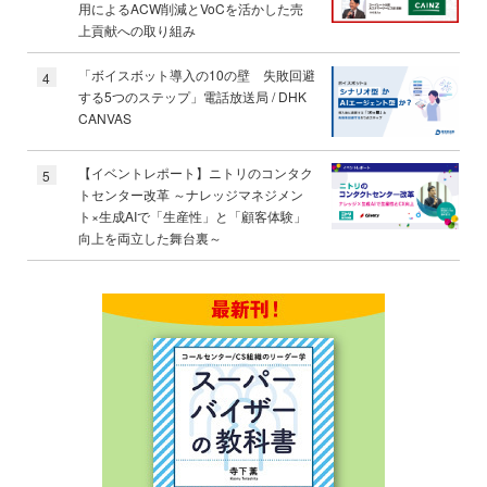
用によるACW削減とVoCを活かした売
上貢献への取り組み
「ボイスボット導入の10の壁 失敗回避
4
する5つのステップ」電話放送局 / DHK
CANVAS
【イベントレポート】ニトリのコンタク
5
トセンター改革 ～ナレッジマネジメン
ト×生成AIで「生産性」と「顧客体験」
向上を両立した舞台裏～