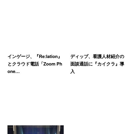
インゲージ、『Re:lation』
ディップ、看護人材紹介の
とクラウド電話「Zoom Ph
面談通話に『カイクラ』導
one…
入