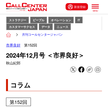
新規登録
ストラテジー
ピープル
オペレーション
IT
カスタマーサクセス
データ
ニュース
月刊コールセンタージャパン
市界良好
第152回
2024年12月号 ＜市界良好＞
秋山紀郎
コラム
第152回