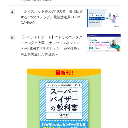
「ボイスボット導入の10の壁 失敗回避
4
する5つのステップ」電話放送局 / DHK
CANVAS
【イベントレポート】ニトリのコンタク
5
トセンター改革 ～ナレッジマネジメン
ト×生成AIで「生産性」と「顧客体験」
向上を両立した舞台裏～