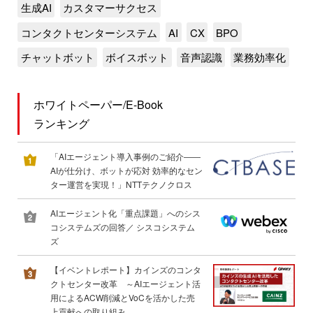
生成AI
カスタマーサクセス
コンタクトセンターシステム
AI
CX
BPO
チャットボット
ボイスボット
音声認識
業務効率化
ホワイトペーパー/E-Book
ランキング
「AIエージェント導入事例のご紹介――
AIが仕分け、ボットが応対 効率的なセン
ター運営を実現！」NTTテクノクロス
AIエージェント化「重点課題」へのシス
コシステムズの回答／ シスコシステム
ズ
【イベントレポート】カインズのコンタ
クトセンター改革 ～AIエージェント活
用によるACW削減とVoCを活かした売
上貢献への取り組み