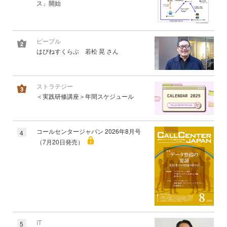
ス」開始
ピープル
はぴねすくらぶ 若松 晃 さん
ストラテジー
＜実践研修講座＞年間スケジュール
コールセンタージャパン 2026年8月号
4
（7月20日発売）
IT
5