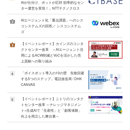
AIが仕分け、ボットが応対 効率的なセン
ター運営を実現！」NTTテクノクロス
AIエージェント化「重点課題」へのシス
コシステムズの回答／ シスコシステム
ズ
【イベントレポート】カインズのコンタ
クトセンター改革 ～AIエージェント活
用によるACW削減とVoCを活かした売
上貢献への取り組み
「ボイスボット導入の10の壁 失敗回避
4
する5つのステップ」電話放送局 / DHK
CANVAS
【イベントレポート】ニトリのコンタク
5
トセンター改革 ～ナレッジマネジメン
ト×生成AIで「生産性」と「顧客体験」
向上を両立した舞台裏～