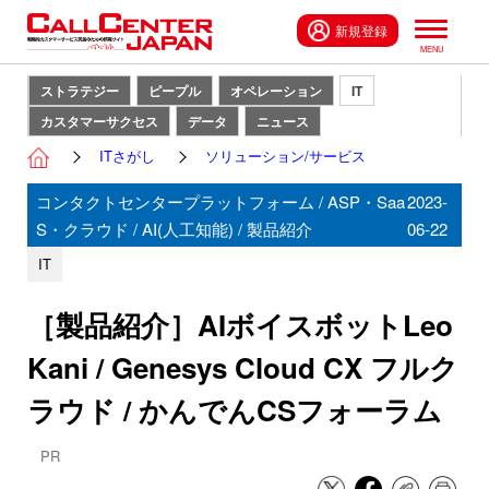
新規登録
ストラテジー
ピープル
オペレーション
IT
カスタマーサクセス
データ
ニュース
ITさがし
ソリューション/サービス
コンタクトセンタープラットフォーム / ASP・Saa
2023-
S・クラウド / AI(人工知能) / 製品紹介
06-22
IT
［製品紹介］AIボイスボットLeo
Kani / Genesys Cloud CX フルク
ラウド / かんでんCSフォーラム
PR