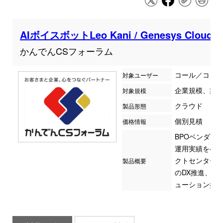
AIボイスボットLeo Kani / Genesys Clou
かんでんCSフォーラム
コール／コン
対象ユーザー
企業規模、業
対象規模
クラウド
製品形態
個別見積
価格情報
BPOベンダー
運用実績をベー
クトセンター
製品概要
のDX推進、シ
ューション提