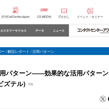
月刊CallCenterJapan
CS MEDIA
ITさがし
イベント・セミナー
カスタマーサクセス
データ
ニュース
 / 解説レポート / 活用パターン
用パターン――効果的な活用パターン
(ビズテル)
PR