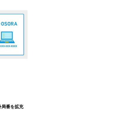
』市外局番を拡充