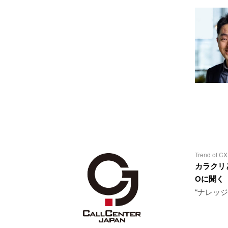
Trend of CX
カラクリと
Oに聞く
“ナレッ