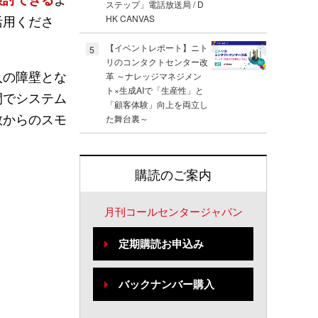
ステップ」電話放送局 / D
活用くださ
HK CANVAS
【イベントレポート】ニト
5
リのコンタクトセンター改
入の障壁とな
革 ～ナレッジマネジメン
ト×生成AIで「生産性」と
間でシステム
「顧客体験」向上を両立し
数からのスモ
た舞台裏～
購読のご案内
。
月刊コールセンタージャパン
定期購読お申込み
バックナンバー購入