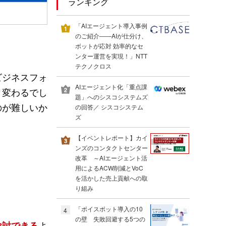
ランキング
「AIエージェント導入事例
のご紹介――AIが仕分け、
ボットが応対 効率的なセ
ンター運営を実現！」NTT
テクノクロス
ビジネスフォ
AIエージェント化「重点課
く変わるでし
題」へのシスコシステムズ
のが難しいか
の回答／ シスコシステム
ズ
【イベントレポート】カイ
ンズのコンタクトセンター
改革 ～AIエージェント活
用によるACW削減とVoC
を活かした売上貢献への取
り組み
「ボイスボット導入の10
4
の壁 失敗回避する5つの
よ
検討できる