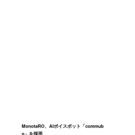
MonotaRO、AIボイスボット「commub
o」を採用