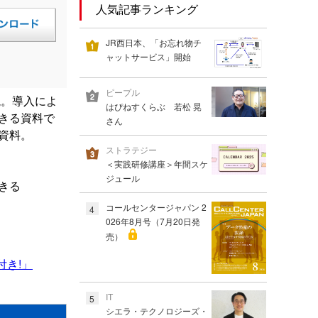
人気記事ランキング
JR西日本、「お忘れ物チ
ャットサービス」開始
ピープル
説。導入によ
はぴねすくらぶ 若松 晃
できる資料で
さん
資料。
ストラテジー
＜実践研修講座＞年間スケ
ジュール
きる
コールセンタージャパン 2
4
026年8月号（7月20日発
売）
き!」
IT
5
シエラ・テクノロジーズ・