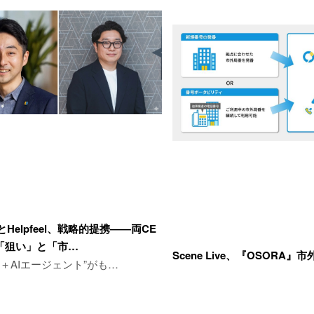
Helpfeel、戦略的提携――両CE
「狙い」と「市…
Scene Live、『OSORA
ジ＋AIエージェント”がも…