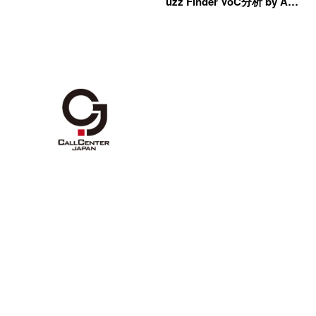
uzz Finder VoC分析 by A…