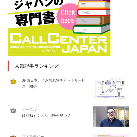
人気記事ランキング
JR西日本、「お忘れ物チャットサービ
ス」開始
ピープル
はぴねすくらぶ 若松 晃 さん
ストラテジー