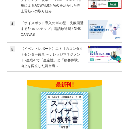
用によるACW削減とVoCを活かした売
上貢献への取り組み
「ボイスボット導入の10の壁 失敗回避
4
する5つのステップ」電話放送局 / DHK
CANVAS
【イベントレポート】ニトリのコンタク
5
トセンター改革 ～ナレッジマネジメン
ト×生成AIで「生産性」と「顧客体験」
向上を両立した舞台裏～