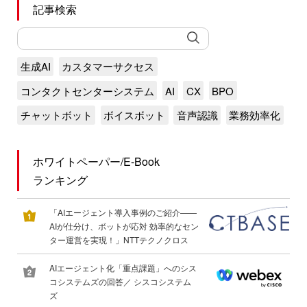
記事検索
生成AI
カスタマーサクセス
コンタクトセンターシステム
AI
CX
BPO
チャットボット
ボイスボット
音声認識
業務効率化
ホワイトペーパー/E-Book
ランキング
「AIエージェント導入事例のご紹介――
AIが仕分け、ボットが応対 効率的なセン
ター運営を実現！」NTTテクノクロス
AIエージェント化「重点課題」へのシス
コシステムズの回答／ シスコシステム
ズ