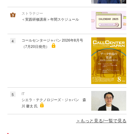
ストラテジー
＜実践研修講座＞年間スケジュール
コールセンタージャパン 2026年8月号
4
（7月20日発売）
IT
5
シエラ・テクノロジーズ・ジャパン 森
川 馨太 氏
もっと見る/一覧で見る