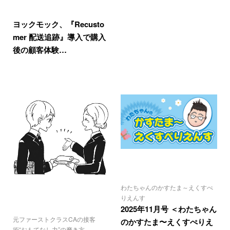
ヨックモック、『Recusto
mer 配送追跡』導入で購入
後の顧客体験…
わたちゃんのかすたま～えくすぺ
りえんす
2025年11月号 ＜わたちゃん
元ファーストクラスCAの接客
のかすたま〜えくすぺりえ
術“おもてなし力”の磨き方