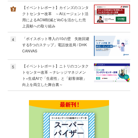
【イベントレポート】カインズのコンタ
クトセンター改革 ～AIエージェント活
用によるACW削減とVoCを活かした売
上貢献への取り組み
「ボイスボット導入の10の壁 失敗回避
4
する5つのステップ」電話放送局 / DHK
CANVAS
【イベントレポート】ニトリのコンタク
5
トセンター改革 ～ナレッジマネジメン
ト×生成AIで「生産性」と「顧客体験」
向上を両立した舞台裏～