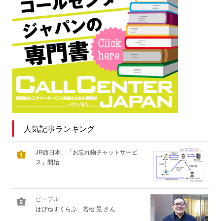
人気記事ランキング
JR西日本、「お忘れ物チャットサービ
ス」開始
ピープル
はぴねすくらぶ 若松 晃 さん