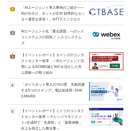
「AIエージェント導入事例のご紹介――
AIが仕分け、ボットが応対 効率的なセン
ター運営を実現！」NTTテクノクロス
AIエージェント化「重点課題」へのシス
コシステムズの回答／ シスコシステム
ズ
【イベントレポート】カインズのコンタ
クトセンター改革 ～AIエージェント活
用によるACW削減とVoCを活かした売
上貢献への取り組み
「ボイスボット導入の10の壁 失敗回避
4
する5つのステップ」電話放送局 / DHK
CANVAS
【イベントレポート】ニトリのコンタク
5
トセンター改革 ～ナレッジマネジメン
ト×生成AIで「生産性」と「顧客体験」
向上を両立した舞台裏～