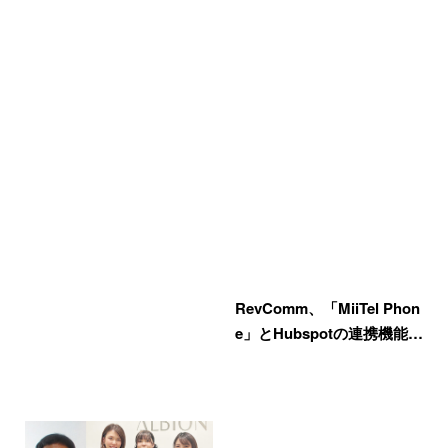
RevComm、「MiiTel Phon
e」とHubspotの連携機能…