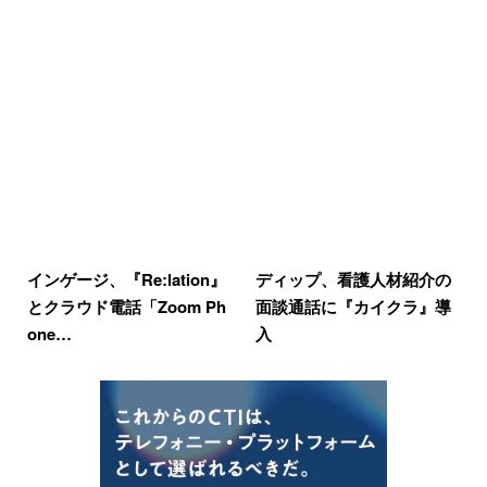
インゲージ、『Re:lation』
ディップ、看護人材紹介の
とクラウド電話「Zoom Ph
面談通話に『カイクラ』導
one…
入