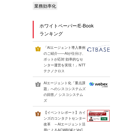
業務効率化
ホワイトペーパー/E-Book
ランキング
「AIエージェント導入事例
のご紹介――AIが仕分け、
ボットが応対 効率的なセ
ンター運営を実現！」NTT
テクノクロス
AIエージェント化「重点課
題」へのシスコシステムズ
の回答／ シスコシステム
ズ
【イベントレポート】カイ
ンズのコンタクトセンター
改革 ～AIエージェント活
用によるACW削減とVoC