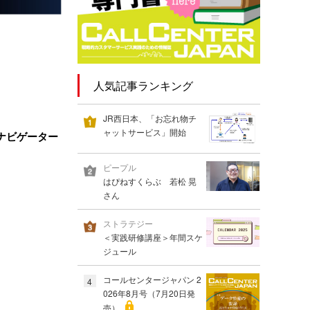
人気記事ランキング
JR西日本、「お忘れ物チ
ャットサービス」開始
トナビゲーター
ピープル
はぴねすくらぶ 若松 晃
さん
ストラテジー
＜実践研修講座＞年間スケ
ジュール
コールセンタージャパン 2
4
026年8月号（7月20日発
売）