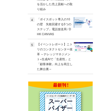
を活かした売上貢献への取
り組み
「ボイスボット導入の10
4
の壁 失敗回避する5つの
ステップ」電話放送局 / D
HK CANVAS
【イベントレポート】ニト
5
リのコンタクトセンター改
革 ～ナレッジマネジメン
ト×生成AIで「生産性」と
「顧客体験」向上を両立し
た舞台裏～