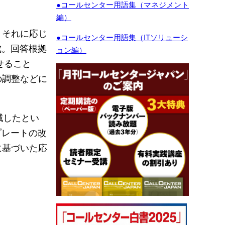
●コールセンター用語集（マネジメント
編）
、それに応じ
●コールセンター用語集（ITソリューシ
成。回答根拠
ョン編）
せること
の調整などに
減したとい
プレートの改
に基づいた応