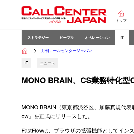
トップ
ストラテジー
ピープル
オペレーション
IT
月刊コールセンタージャパン
IT
ニュース
MONO BRAIN、CS業務特化型C
MONO BRAIN（東京都渋谷区、加藤真規代表取締
ow』を正式にリリースした。
FastFlowは、ブラウザの拡張機能として