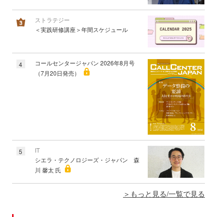
ストラテジー
＜実践研修講座＞年間スケジュール
コールセンタージャパン 2026年8月号
4
（7月20日発売）
IT
5
シエラ・テクノロジーズ・ジャパン 森
川 馨太 氏
もっと見る/一覧で見る