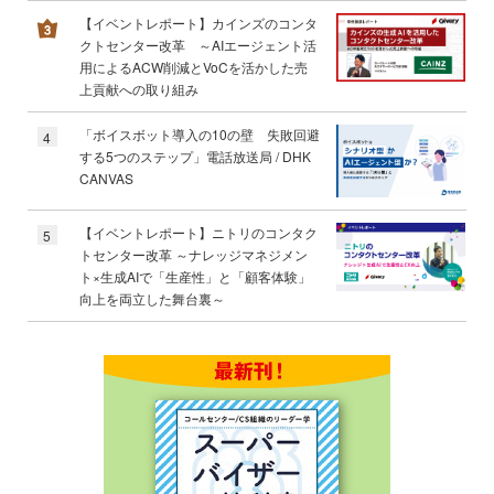
【イベントレポート】カインズのコンタ
クトセンター改革 ～AIエージェント活
用によるACW削減とVoCを活かした売
上貢献への取り組み
「ボイスボット導入の10の壁 失敗回避
4
する5つのステップ」電話放送局 / DHK
CANVAS
【イベントレポート】ニトリのコンタク
5
トセンター改革 ～ナレッジマネジメン
ト×生成AIで「生産性」と「顧客体験」
向上を両立した舞台裏～