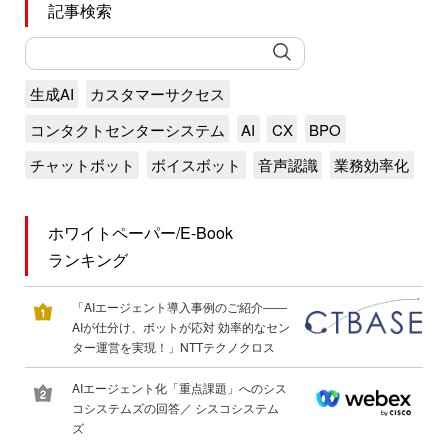
記事検索
生成AI
カスタマーサクセス
コンタクトセンターシステム
AI
CX
BPO
チャットボット
ボイスボット
音声認識
業務効率化
ホワイトペーパー/E-Book
ランキング
「AIエージェント導入事例のご紹介――
AIが仕分け、ボットが応対 効率的なセン
ター運営を実現！」NTTテクノクロス
AIエージェント化「重点課題」へのシス
コシステムズの回答／ シスコシステム
ズ