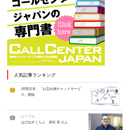
人気記事ランキング
JR西日本、「お忘れ物チャットサービ
ス」開始
ピープル
はぴねすくらぶ 若松 晃 さん