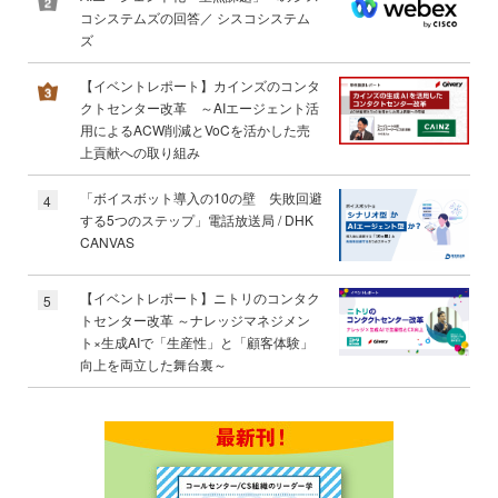
コシステムズの回答／ シスコシステム
ズ
【イベントレポート】カインズのコンタ
クトセンター改革 ～AIエージェント活
用によるACW削減とVoCを活かした売
上貢献への取り組み
「ボイスボット導入の10の壁 失敗回避
4
する5つのステップ」電話放送局 / DHK
CANVAS
【イベントレポート】ニトリのコンタク
5
トセンター改革 ～ナレッジマネジメン
ト×生成AIで「生産性」と「顧客体験」
向上を両立した舞台裏～