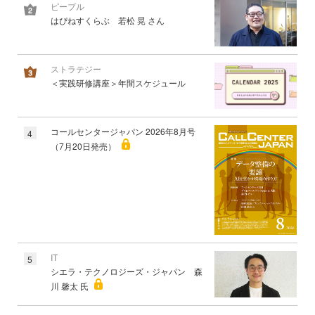
ピープル
はぴねすくらぶ 若松 晃 さん
ストラテジー
＜実践研修講座＞年間スケジュール
コールセンタージャパン 2026年8月号
4
（7月20日発売）
IT
5
シエラ・テクノロジーズ・ジャパン 森
川 馨太 氏