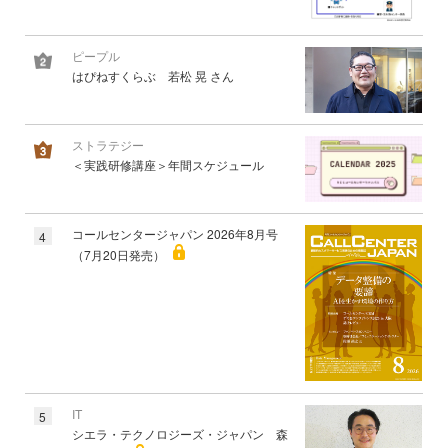
ピープル
はぴねすくらぶ 若松 晃 さん
ストラテジー
＜実践研修講座＞年間スケジュール
コールセンタージャパン 2026年8月号
4
（7月20日発売）
IT
5
シエラ・テクノロジーズ・ジャパン 森