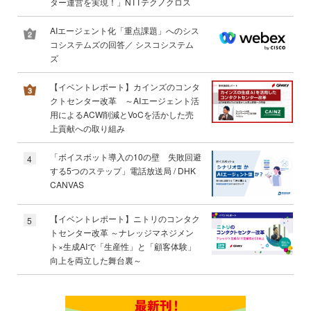
ター運営を実現！」NTTテクノクロス
AIエージェント化「重点課題」へのシス
コシステムズの回答／ シスコシステム
ズ
【イベントレポート】カインズのコンタ
クトセンター改革 ～AIエージェント活
用によるACW削減とVoCを活かした売
上貢献への取り組み
「ボイスボット導入の10の壁 失敗回避
4
する5つのステップ」電話放送局 / DHK
CANVAS
【イベントレポート】ニトリのコンタク
5
トセンター改革 ～ナレッジマネジメン
ト×生成AIで「生産性」と「顧客体験」
向上を両立した舞台裏～