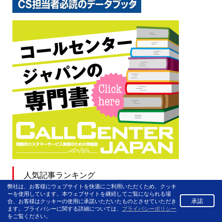
人気記事ランキング
弊社は、お客様にウェブサイトを快適にご利用いただくため、クッキ
ーを使用しています。本ウェブサイトを継続してご覧になられる場
JR西日本、「お忘れ物チャットサービ
承諾
合、お客様はクッキーの使用に承諾いただいたものとさせていただき
ス」開始
ます。プライバシーに関する詳細については、
プライバシーポリシー
をご覧ください。