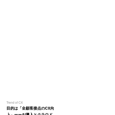
Trend of CX
目的は「全顧客接点のCX向
上」ーーAI導入とクラウド