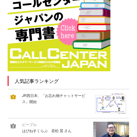
人気記事ランキング
JR西日本、「お忘れ物チャットサービ
ス」開始
ピープル
はぴねすくらぶ 若松 晃 さん