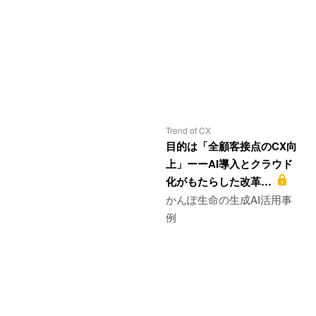
Trend of CX
目的は「全顧客接点のCX向
上」ーーAI導入とクラウド
化がもたらした改革…
かんぽ生命の生成AI活用事
例