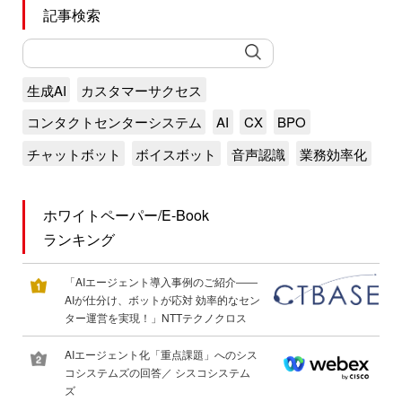
記事検索
生成AI
カスタマーサクセス
コンタクトセンターシステム
AI
CX
BPO
チャットボット
ボイスボット
音声認識
業務効率化
ホワイトペーパー/E-Book
ランキング
「AIエージェント導入事例のご紹介――
AIが仕分け、ボットが応対 効率的なセン
ター運営を実現！」NTTテクノクロス
AIエージェント化「重点課題」へのシス
コシステムズの回答／ シスコシステム
ズ