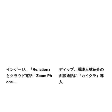
インゲージ、『Re:lation』
ディップ、看護人材紹介の
とクラウド電話「Zoom Ph
面談通話に『カイクラ』導
one…
入