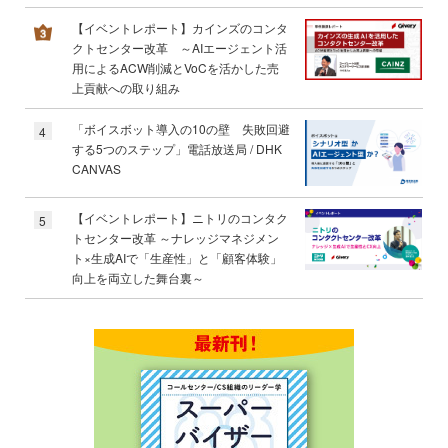
【イベントレポート】カインズのコンタ
クトセンター改革 ～AIエージェント活
用によるACW削減とVoCを活かした売
上貢献への取り組み
「ボイスボット導入の10の壁 失敗回避
4
する5つのステップ」電話放送局 / DHK
CANVAS
【イベントレポート】ニトリのコンタク
5
トセンター改革 ～ナレッジマネジメン
ト×生成AIで「生産性」と「顧客体験」
向上を両立した舞台裏～