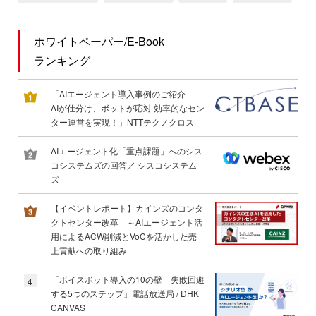
ホワイトペーパー/E-Book
ランキング
「AIエージェント導入事例のご紹介――
AIが仕分け、ボットが応対 効率的なセン
ター運営を実現！」NTTテクノクロス
AIエージェント化「重点課題」へのシス
コシステムズの回答／ シスコシステム
ズ
【イベントレポート】カインズのコンタ
クトセンター改革 ～AIエージェント活
用によるACW削減とVoCを活かした売
上貢献への取り組み
「ボイスボット導入の10の壁 失敗回避
4
する5つのステップ」電話放送局 / DHK
CANVAS