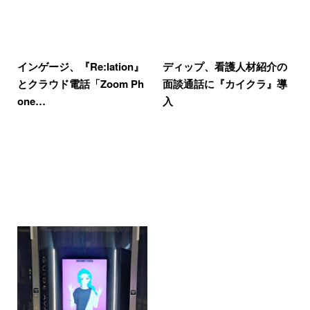
インゲージ、『Re:lation』
ディップ、看護人材紹介の
とクラウド電話「Zoom Ph
面談通話に『カイクラ』導
one…
入