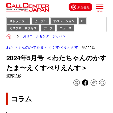
新規登録
ストラテジー
ピープル
オペレーション
IT
カスタマーサクセス
データ
ニュース
月刊コールセンタージャパン
わたちゃんのかすたま～えくすぺりえんす
第111回
2024年5月号 ＜わたちゃんのかす
たま〜えくすぺりえんす＞
渡部弘毅
コラム