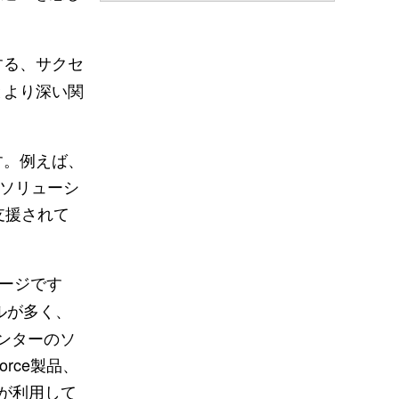
する、サクセ
とより深い関
す。例えば、
析ソリューシ
入支援されて
ケージです
ルが多く、
センターのソ
rce製品、
様が利用して