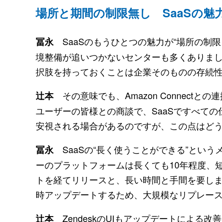
場所と期間の制限無し SaaSの魅
SaaSのもうひとつの魅力が“場所の制
冨永
境整備が追いつかないセンターも多くありま
択肢を持っておくことは企業そのものの存続
その意味でも、Amazon Connec
辻本
ユーザーの皆様との商談で、SaaSですべて
安視される場合があるのですが、この点はど
SaaSの“長く使うことができる”とい
冨永
ーのプラットフォームは長くても10年程度、
トを経てリリースと、長い時間と手間を要しま
時アップデートするため、大規模なリプレー
ZendeskのUIもアップデートによる
辻本