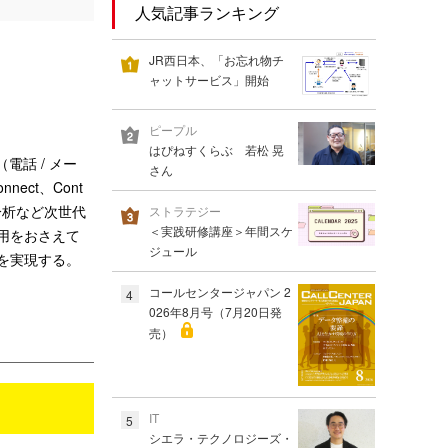
人気記事ランキング
JR西日本、「お忘れ物チ
ャットサービス」開始
ピープル
はぴねすくらぶ 若松 晃
電話 / メー
さん
nnect、Cont
感情分析など次世代
ストラテジー
＜実践研修講座＞年間スケ
用をおさえて
ジュール
を実現する。
コールセンタージャパン 2
4
026年8月号（7月20日発
売）
IT
5
シエラ・テクノロジーズ・