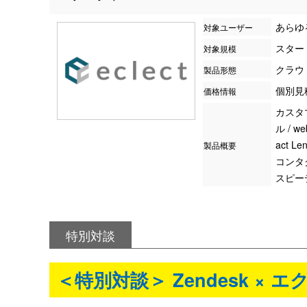
あらゆ
対象ユーザー
スター
対象規模
クラウ
製品形態
個別見
価格情報
カスタ
ル / w
act 
製品概要
コンタ
スピー
特別対談
＜特別対談＞ Zendesk × 