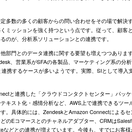
定多数の多くの顧客からの問い合わせをその場で解決
築くミッションを強く持つという点です。従って、顧客
いるのが、分析系ソリューションとの連携です。
他部門とのデータ連携に関する要望も増えつつありま
desk、営業系がSFAの各製品、マーケティング系の分
ectなどと連携するケースが多いようです。実際、SIとして導
nnectと連携した「クラウドコンタクトセンター」パッ
テキスト化・感情分析など、AWS上で連携できるツー
体的には、ZendeskとAmazon Connectによる
Eコマースとのチャネルアダプター、CRMはSalesfo
rteなどとの連携が増えています。今後も、すでにお客