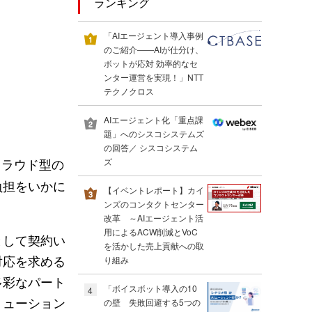
ランキング
「AIエージェント導入事例
のご紹介――AIが仕分け、
ボットが応対 効率的なセ
ンター運営を実現！」NTT
テクノクロス
AIエージェント化「重点課
題」へのシスコシステムズ
の回答／ シスコシステム
クラウド型の
ズ
負担をいかに
【イベントレポート】カイ
ンズのコンタクトセンター
改革 ～AIエージェント活
用によるACW削減とVoC
として契約い
を活かした売上貢献への取
対応を求める
り組み
多彩なパート
「ボイスボット導入の10
4
リューション
の壁 失敗回避する5つの