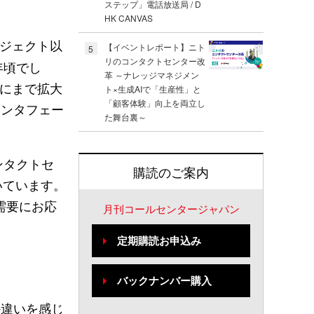
ステップ」電話放送局 / D
HK CANVAS
ロジェクト以
【イベントレポート】ニト
5
リのコンタクトセンター改
年頃でし
革 ～ナレッジマネジメン
業にまで拡大
ト×生成AIで「生産性」と
「顧客体験」向上を両立し
インタフェー
た舞台裏～
ンタクトセ
購読のご案内
いています。
需要にお応
月刊コールセンタージャパン
定期購読お申込み
バックナンバー購入
か違いを感じ