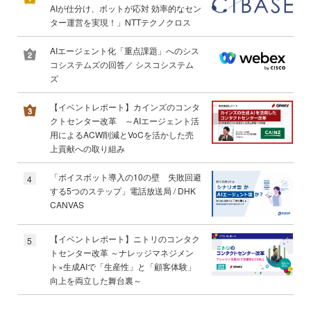
AIが仕分け、ボットが応対 効率的なセン
ター運営を実現！」NTTテクノクロス
AIエージェント化「重点課題」へのシス
コシステムズの回答／ シスコシステム
ズ
【イベントレポート】カインズのコンタ
クトセンター改革 ～AIエージェント活
用によるACW削減とVoCを活かした売
上貢献への取り組み
「ボイスボット導入の10の壁 失敗回避
4
する5つのステップ」電話放送局 / DHK
CANVAS
【イベントレポート】ニトリのコンタク
5
トセンター改革 ～ナレッジマネジメン
ト×生成AIで「生産性」と「顧客体験」
向上を両立した舞台裏～