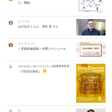
ス」開始
ピープル
はぴねすくらぶ 若松 晃 さん
ストラテジー
＜実践研修講座＞年間スケジュール
コールセンタージャパン 2026年8月号
4
（7月20日発売）
IT
5