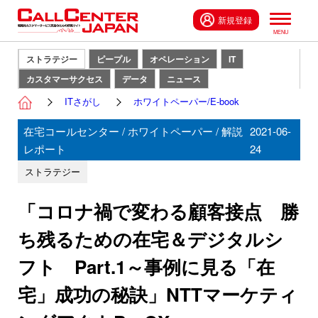
新規登録
ストラテジー
ピープル
オペレーション
IT
カスタマーサクセス
データ
ニュース
ITさがし
ホワイトペーパー/E-book
在宅コールセンター / ホワイトペーパー / 解説
2021-06-
レポート
24
ストラテジー
「コロナ禍で変わる顧客接点 勝
ち残るための在宅＆デジタルシ
フト Part.1～事例に見る「在
宅」成功の秘訣」NTTマーケティ