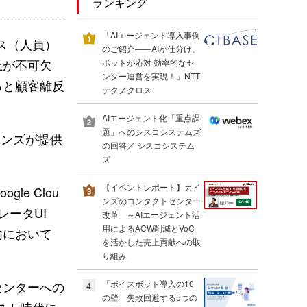
ランキング
「AIエージェント導入事例
ス（人員）
のご紹介――AIが仕分け、
上が不可欠
ボットが応対 効率的なセ
ンター運営を実現！」NTT
ると顧客離反
テクノクロス
AIエージェント化「重点課
題」へのシスコシステムズ
ョンズが提供
の回答／ シスコシステム
ズ
【イベントレポート】カイ
e Clou
ンズのコンタクトセンター
レータUI
改革 ～AIエージェント活
用によるACW削減とVoC
内において
を活かした売上貢献への取
り組み
センターへの
「ボイスボット導入の10
4
の壁 失敗回避する5つの
スト時代に