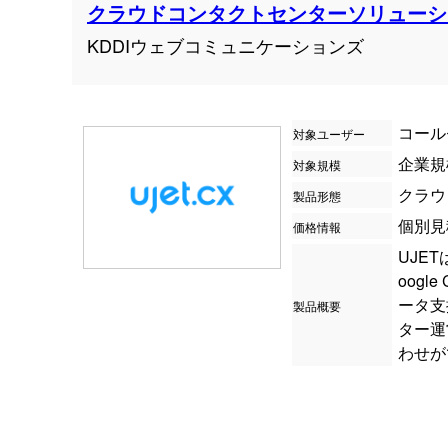
クラウドコンタクトセンターソリューショ
KDDIウェブコミュニケーションズ
コール
対象ユーザー
企業規
対象規模
クラウ
製品形態
個別見
価格情報
UJE
oogl
ータ支
製品概要
ター運
わせが