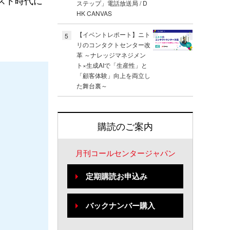
ステップ」電話放送局 / D
HK CANVAS
【イベントレポート】ニト
5
リのコンタクトセンター改
革 ～ナレッジマネジメン
ト×生成AIで「生産性」と
「顧客体験」向上を両立し
た舞台裏～
購読のご案内
月刊コールセンタージャパン
定期購読お申込み
バックナンバー購入