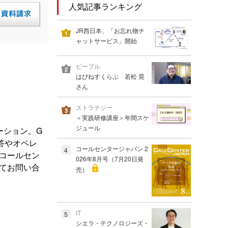
人気記事ランキング
JR西日本、「お忘れ物チ
ャットサービス」開始
ピープル
はぴねすくらぶ 若松 晃
さん
ストラテジー
＜実践研修講座＞年間スケ
ジュール
ーション。G
自動応答やオペレ
コールセンタージャパン 2
4
たコールセン
026年8月号（7月20日発
てお問い合
売）
IT
5
シエラ・テクノロジーズ・