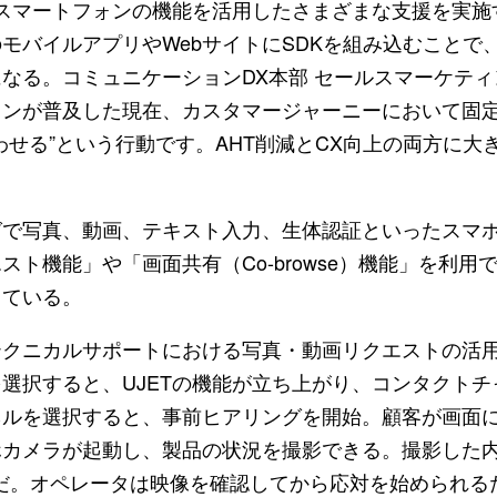
スマートフォンの機能を活用したさまざまな支援を実施
モバイルアプリやWebサイトにSDKを組み込むことで
なる。コミュニケーションDX本部 セールスマーケティ
ォンが普及した現在、カスタマージャーニーにおいて固
せる”という行動です。AHT削減とCX向上の両方に大
で写真、動画、テキスト入力、生体認証といったスマ
ト機能」や「画面共有（Co-browse）機能」を利用
している。
クニカルサポートにおける写真・動画リクエストの活
選択すると、UJETの機能が立ち上がり、コンタクトチ
ネルを選択すると、事前ヒアリングを開始。顧客が画面
ホカメラが起動し、製品の状況を撮影できる。撮影した
だ。オペレータは映像を確認してから応対を始められる