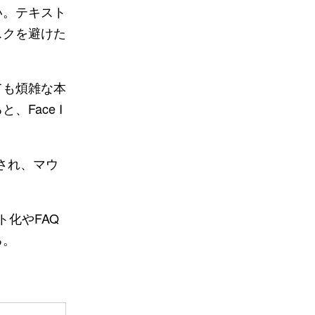
い。テキスト
スクを避けた
ても煩雑な本
Face I
され、マウ
ト化やFAQ
る。