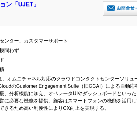
ン「UJET」
センター、カスタマーサポート
模問わず
ド
積
Tは、オムニチャネル対応のクラウドコンタクトセンターソリュ
e CloudのCustomer Engagement Suite（旧CCAI）による
援、分析機能に加え、オペレータUIやダッシュボードといっ
営に必要な機能を提供。顧客はスマートフォンの機能を活用し
できるため高い利便性によりCX向上を実現する。