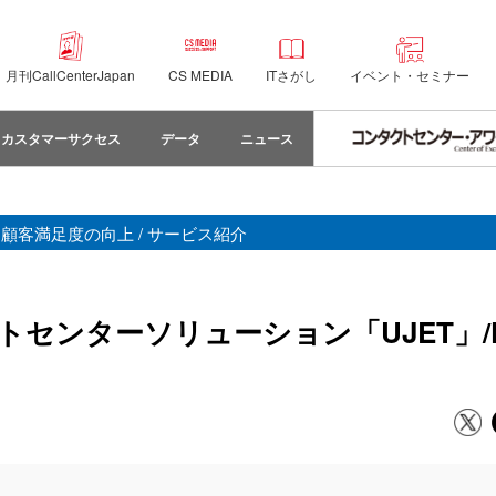
月刊CallCenterJapan
CS MEDIA
ITさがし
イベント・セミナー
カスタマーサクセス
データ
ニュース
 顧客満足度の向上 / サービス紹介
センターソリューション「UJET」/K