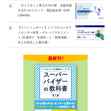
「ボイスボット導入の10の壁 失敗回避
4
する5つのステップ」電話放送局 / DHK
CANVAS
【イベントレポート】ニトリのコンタク
5
トセンター改革 ～ナレッジマネジメン
ト×生成AIで「生産性」と「顧客体験」
向上を両立した舞台裏～