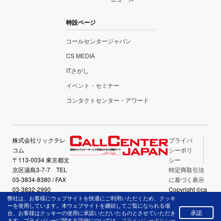
特設ページ
コールセンタージャパン
CS MEDIA
ITさがし
イベント・セミナー
コンタクトセンター・アワード
株式会社リックテレ
プライバ
コム
シーポリ
〒113-0034 東京都文
シー
京区湯島3-7-7 TEL
特定商取引法
03-3834-8380 / FAX
に基づく表示
03-3832-2990
Copyright ©ca
弊社は、お客様にウェブサイトを快適にご利用いただくため、クッキ
llcenter-japan.
ーを使用しています。本ウェブサイトを継続してご覧になられる場
com All Right
承諾
合、お客様はクッキーの使用に承諾いただいたものとさせていただき
Reserved.
ます。プライバシーに関する詳細については、
プライバシーポリシー